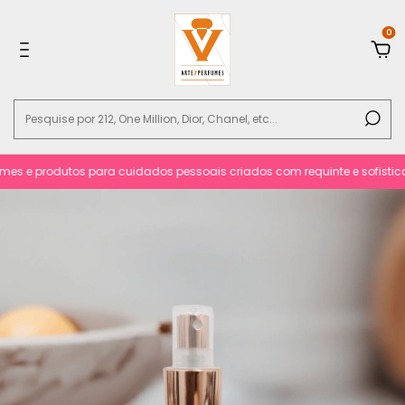
0
s e produtos para cuidados pessoais criados com requinte e sofisticacão