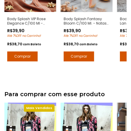
Body Splash VIP Rose
Body Splash Fantasy
Body S
Elegance C/100 Ml -
Bloom C/100 Ml. - Notas
Lancie
Notas 212 Vip Rose
Fantasy Britney Spears -
- Nota
R$39,90
R$39,90
R$39
Carolina Herrera- Deo
Deo Colônia Desodorante
Lanco
Até 7%OFF no Carrinho!
Até 7%OFF no Carrinho!
Até 7%O
Colônia Desodorante
Corporal - Contratipos
Desod
Corporal - Contratipos
Premium - Arte 1 Perfumes
Arte 1
R$38,70
R$38,70
R$38
com
Boleto
com
Boleto
Premium - Arte 1 Perfumes
Para comprar com esse produto