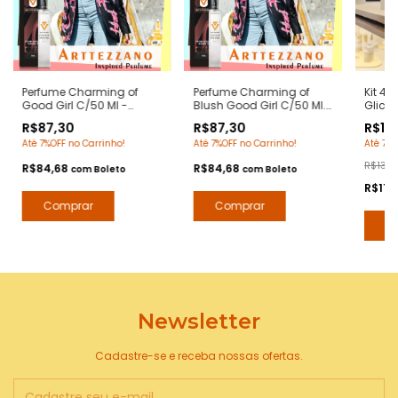
Perfume Charming of
Perfume Charming of
Kit 4 
Good Girl C/50 Ml -
Blush Good Girl C/50 Ml.
Glice
Notas Good Girl Carolina
- Notas Good Girl Blush -
Good 
R$87,30
R$87,30
R$119
Herrera - Contratipos
Contratipos Premium -
Notas
Até 7%OFF no Carrinho!
Até 7%OFF no Carrinho!
Até 7%O
Premium - Arte 1 Perfumes
Arte 1 Perfumes
Herre
Extrat
R$139,
R$84,68
R$84,68
com
Boleto
com
Boleto
Perfu
R$116
Newsletter
Cadastre-se e receba nossas ofertas.