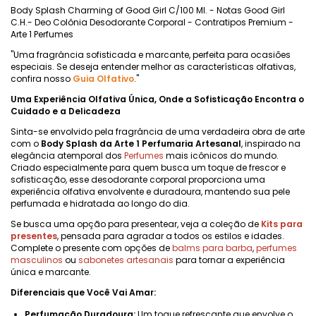
Body Splash Charming of Good Girl C/100 Ml. - Notas Good Girl
C.H.- Deo Colônia Desodorante Corporal - Contratipos Premium -
Arte 1 Perfumes
"Uma fragrância sofisticada e marcante, perfeita para ocasiões
especiais. Se deseja entender melhor as características olfativas,
confira nosso
Guia Olfativo
."
Uma Experiência Olfativa Única, Onde a Sofisticação Encontra o
Cuidado e a Delicadeza
Sinta-se envolvido pela fragrância de uma verdadeira obra de arte
com o
Body Splash da Arte 1 Perfumaria Artesanal
, inspirado na
elegância atemporal dos
Perfumes
mais icônicos do mundo.
Criado especialmente para quem busca um toque de frescor e
sofisticação, esse desodorante corporal proporciona uma
experiência olfativa envolvente e duradoura, mantendo sua pele
perfumada e hidratada ao longo do dia.
Se busca uma opção para presentear, veja a coleção de
Kits para
presentes
, pensada para agradar a todos os estilos e idades.
Complete o presente com opções de
balms para barba
,
perfumes
masculinos
ou
sabonetes artesanais
para tornar a experiência
única e marcante.
Diferenciais que Você Vai Amar:
Perfumação Duradoura:
Um toque refrescante que envolve o