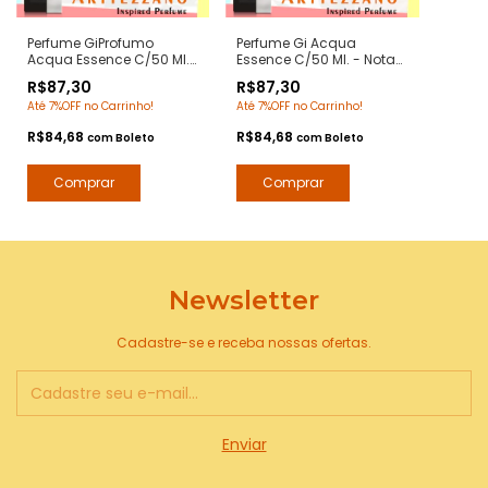
Perfume GiProfumo
Perfume Gi Acqua
Acqua Essence C/50 Ml.
Essence C/50 Ml. - Notas
- Notas Aqcua di Gio
Aqcua di Gio -
R$87,30
R$87,30
Profumo - Contratipos
Contratipos Premium -
Até 7%OFF no Carrinho!
Até 7%OFF no Carrinho!
Premium - Arte 1 Perfumes
Arte 1 Perfumes
R$84,68
R$84,68
com
Boleto
com
Boleto
Newsletter
Cadastre-se e receba nossas ofertas.