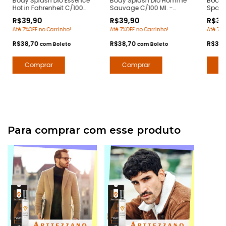
Body Splash Dio Essence
Body Splash Dio Homme
Body 
Hot in Fahrenheit C/100
Sauvage C/100 Ml. -
Sport 
Ml. - Notas Fahrenheit
Notas Sauvage Dior -
Notas 
R$39,90
R$39,90
R$39
Dior - Deo Colônia
Deo Colônia Desodorante
Chane
Até 7%OFF no Carrinho!
Até 7%OFF no Carrinho!
Até 7%O
Desodorante Corporal -
Corporal - Arte 1 Perfumes
Desod
Arte 1 Perfumes
Arte 1
R$38,70
R$38,70
R$38
com
Boleto
com
Boleto
Para comprar com esse produto