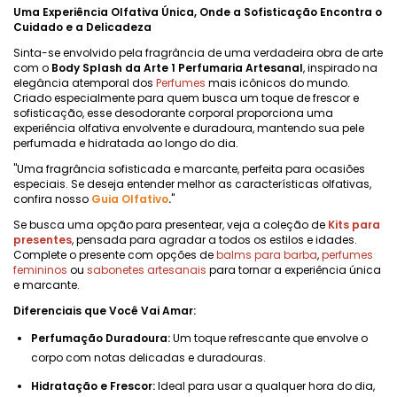
Uma Experiência Olfativa Única, Onde a Sofisticação Encontra o
Cuidado e a Delicadeza
Sinta-se envolvido pela fragrância de uma verdadeira obra de arte
com o
Body Splash da Arte 1 Perfumaria Artesanal
, inspirado na
elegância atemporal dos
Perfumes
mais icônicos do mundo.
Criado especialmente para quem busca um toque de frescor e
sofisticação, esse desodorante corporal proporciona uma
experiência olfativa envolvente e duradoura, mantendo sua pele
perfumada e hidratada ao longo do dia.
"Uma fragrância sofisticada e marcante, perfeita para ocasiões
especiais. Se deseja entender melhor as características olfativas,
confira nosso
Guia Olfativo
.
"
Se busca uma opção para presentear, veja a coleção de
Kits para
presentes
, pensada para agradar a todos os estilos e idades.
Complete o presente com opções de
balms para barba
,
perfumes
femininos
ou
sabonetes artesanais
para tornar a experiência única
e marcante.
Diferenciais que Você Vai Amar:
Perfumação Duradoura:
Um toque refrescante que envolve o
corpo com notas delicadas e duradouras.
Hidratação e Frescor:
Ideal para usar a qualquer hora do dia,