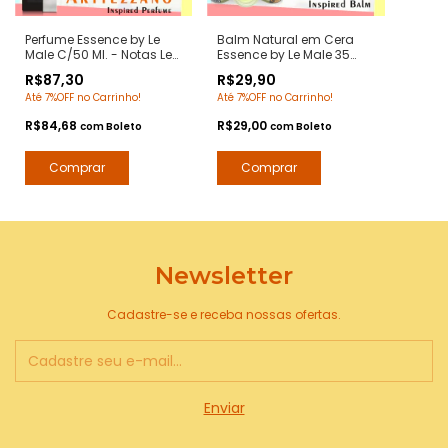
Perfume Essence by Le
Balm Natural em Cera
Male C/50 Ml. - Notas Le
Essence by Le Male 35
Male Jean Paul -
grs. - Notas Le Male Jean
R$87,30
R$29,90
Contratipos Premium -
Paul - Pomada
Até 7%OFF no Carrinho!
Até 7%OFF no Carrinho!
Arte 1 Perfumes
Modeladora Anti Frizz
para Barba e Bigode
R$84,68
R$29,00
com
Boleto
com
Boleto
Newsletter
Cadastre-se e receba nossas ofertas.