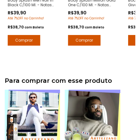
Body Splash Men Noir in
Body Splash Million Gold
Body S
Black C/100 Ml. - Notas
One C/100 Ml. - Notas
Give C
Bvlgari Man in Black -
One Million Paco
Given
R$39,90
R$39,90
R$39
Deo Colônia Desodorante
Rabanne - Deo Colônia
Desod
Até 7%OFF no Carrinho!
Até 7%OFF no Carrinho!
Até 7%O
Corporal - Arte 1 Perfumes
Desodorante Corporal -
Arte 1
Arte 1 Perfumes
R$38,70
R$38,70
R$38
com
Boleto
com
Boleto
Para comprar com esse produto