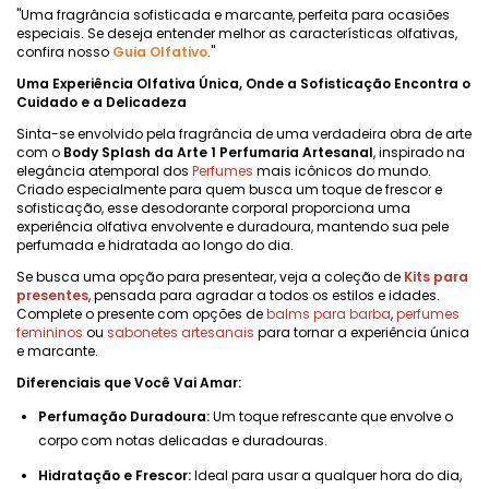
"Uma fragrância sofisticada e marcante, perfeita para ocasiões
especiais. Se deseja entender melhor as características olfativas,
confira nosso
Guia Olfativo
."
Uma Experiência Olfativa Única, Onde a Sofisticação Encontra o
Cuidado e a Delicadeza
Sinta-se envolvido pela fragrância de uma verdadeira obra de arte
com o
Body Splash da Arte 1 Perfumaria Artesanal
, inspirado na
elegância atemporal dos
Perfumes
mais icônicos do mundo.
Criado especialmente para quem busca um toque de frescor e
sofisticação, esse desodorante corporal proporciona uma
experiência olfativa envolvente e duradoura, mantendo sua pele
perfumada e hidratada ao longo do dia.
Se busca uma opção para presentear, veja a coleção de
Kits para
presentes
, pensada para agradar a todos os estilos e idades.
Complete o presente com opções de
balms para barba
,
perfumes
femininos
ou
sabonetes artesanais
para tornar a experiência única
e marcante.
Diferenciais que Você Vai Amar:
Perfumação Duradoura:
Um toque refrescante que envolve o
corpo com notas delicadas e duradouras.
Hidratação e Frescor:
Ideal para usar a qualquer hora do dia,