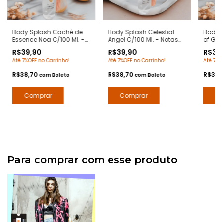
Body Splash Caché de
Body Splash Celestial
Body 
Essence Noa C/100 Ml. -
Angel C/100 Ml. - Notas
of Goo
Notas NOA Cacharel -
Angel Tierry Mugler - Deo
Notas 
R$39,90
R$39,90
R$39
Deo Colônia Desodorante
Colônia Desodorante
Colôn
Até 7%OFF no Carrinho!
Até 7%OFF no Carrinho!
Até 7%O
Corporal - Arte 1 Perfumes
Corporal - Contratipos
Corpo
Premium - Arte 1 Perfumes
Premiu
R$38,70
R$38,70
R$38
com
Boleto
com
Boleto
Para comprar com esse produto