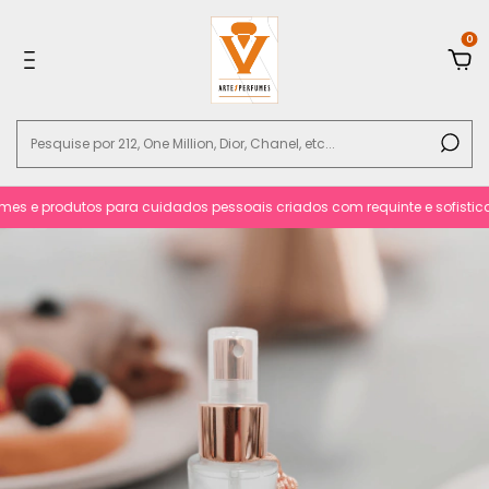
0
s e produtos para cuidados pessoais criados com requinte e sofisticacã