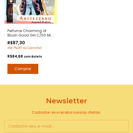
Perfume Charming of
Blush Good Girl C/50 Ml.
- Notas Good Girl Blush -
R$87,30
Contratipos Premium -
Até 7%OFF no Carrinho!
Arte 1 Perfumes
R$84,68
com
Boleto
Newsletter
Cadastre-se e receba nossas ofertas.