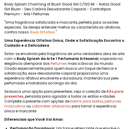
Body Splash Charming of Blush Good Girl C/100 Ml. - Notas Good
Girl Blush - Deo Colônia Desodorante Corporal - Contratipos
Premium - Arte 1 Perfumes
"Uma fragrância sofisticada e marcante, perfeita para ocasiões
especiais. Se deseja entender melhor as características olfativas,
confira nosso
Guia Olfativo
."
Uma Experiência Olfativa Única, Onde a Sofisticação Encontra o
Cuidado e a Delicadeza
Sinta-se envolvido pela fragrância de uma verdadeira obra de arte
com o
Body Splash da Arte 1 Perfumaria Artesanal
, inspirado na
elegância atemporal dos
Perfumes
mais icônicos do mundo.
Criado especialmente para quem busca um toque de frescor e
sofisticação, esse desodorante corporal proporciona uma
experiência olfativa envolvente e duradoura, mantendo sua pele
perfumada e hidratada ao longo do dia.
Se busca uma opção para presentear, veja a coleção de
Kits para
presentes
, pensada para agradar a todos os estilos e idades.
Complete o presente com opções de
balms para barba
,
perfumes
masculinos
ou
sabonetes artesanais
para tornar a experiência
única e marcante.
Diferenciais que Você Vai Amar:
Perfumação Duradoura:
Um toque refrescante que envolve o