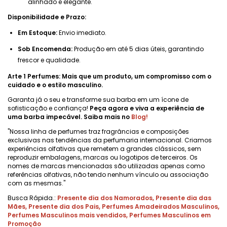
alinhado e elegante.
Disponibilidade e Prazo:
Em Estoque:
Envio imediato.
Sob Encomenda:
Produção em até 5 dias úteis, garantindo
frescor e qualidade.
Arte 1 Perfumes: Mais que um produto, um compromisso com o
cuidado e o estilo masculino.
Garanta já o seu e transforme sua barba em um ícone de
sofisticação e confiança!
Peça agora e viva a experiência de
uma barba impecável. Saiba mais no
Blog!
"Nossa linha de perfumes traz fragrâncias e composições
exclusivas nas tendências da perfumaria internacional. Criamos
experiências olfativas que remetem a grandes clássicos, sem
reproduzir embalagens, marcas ou logotipos de terceiros. Os
nomes de marcas mencionadas são utilizadas apenas como
referências olfativas, não tendo nenhum vínculo ou associação
com as mesmas."
Busca Rápida.:
Presente dia dos Namorados
,
Presente dia das
Mães
,
Presente dia dos Pais
,
Perfumes Amadeirados Masculinos
,
Perfumes Masculinos mais vendidos
,
Perfumes Masculinos em
Promoção