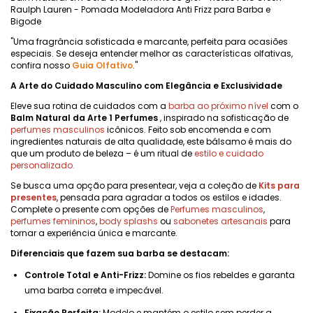
Raulph Lauren - Pomada Modeladora Anti Frizz para Barba e
Bigode
"Uma fragrância sofisticada e marcante, perfeita para ocasiões
especiais. Se deseja entender melhor as características olfativas,
confira nosso
Guia Olfativo
."
A Arte do Cuidado Masculino com Elegância e Exclusividade
Eleve sua rotina de cuidados com a
barba ao próximo nível
com o
Balm Natural da Arte 1 Perfumes
, inspirado na sofisticação de
perfumes masculinos
icônicos. Feito sob encomenda e com
ingredientes naturais de alta qualidade, este bálsamo é mais do
que um produto de beleza – é um ritual de
estilo e cuidado
personalizado.
Se busca uma opção para presentear, veja a coleção de
Kits para
presentes
, pensada para agradar a todos os estilos e idades.
Complete o presente com opções de
Perfumes masculinos
,
perfumes femininos
,
body splashs
ou
sabonetes artesanais
para
tornar a experiência única e marcante.
Diferenciais que fazem sua barba se destacam:
Controle Total e Anti-Frizz:
Domine os fios rebeldes e garanta
uma barba correta e impecável.
Fixação Perfeita:
Modelo e mantém o estilo sem perder a