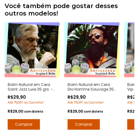
Você também pode gostar desses
outros modelos!
Balm Natural em Cera
Balm Natural em Cera
Balm 
Saint Jazz Luxe 35 grs. -
Dio Homme Sauvage 35
Vip Me
Notas Jazz Yves Saint
grs. - Notas Sauvage
Notas 
R$29,90
R$29,90
R$29
Laurent - Pomada
Dior - Pomada
Caroli
Até 7%OFF no Carrinho!
Até 7%OFF no Carrinho!
Até 7%O
Modeladora Anti Frizz
Modeladora Anti Frizz
Poma
para Barba e Bigode
para Barba e Bigode
Anti F
R$29,00
R$29,00
R$29,
com
Boleto
com
Boleto
Bigod