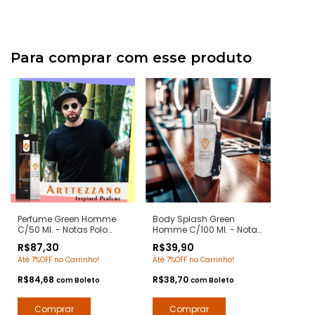
Para comprar com esse produto
Perfume Green Homme
Body Splash Green
C/50 Ml. - Notas Polo
Homme C/100 Ml. - Notas
Green Raulph Lauren -
Polo Green Raulph Lauren
R$87,30
R$39,90
Contratipos Premium -
Deo Colônia Desodorante
Até 7%OFF no Carrinho!
Até 7%OFF no Carrinho!
Arte 1 Perfumes
Corporal - Arte 1 Perfumes
R$84,68
R$38,70
com
Boleto
com
Boleto