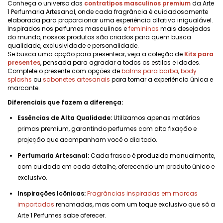
Conheça o universo dos
contratipos masculinos premium
da Arte
1 Perfumaria Artesanal, onde cada fragrância é cuidadosamente
elaborada para proporcionar uma experiência olfativa inigualável.
Inspirados nos perfumes masculinos e
femininos
mais desejados
do mundo, nossos produtos são criados para quem busca
qualidade, exclusividade e personalidade.
Se busca uma opção para presentear, veja a coleção de
Kits para
presentes
, pensada para agradar a todos os estilos e idades.
Complete o presente com opções de
balms para barba
,
body
splashs
ou
sabonetes artesanais
para tornar a experiência única e
marcante.
Diferenciais que fazem a diferença:
Essências de Alta Qualidade:
Utilizamos apenas matérias
primas premium, garantindo perfumes com alta fixação e
projeção que acompanham você o dia todo.
Perfumaria Artesanal:
Cada frasco é produzido manualmente,
com cuidado em cada detalhe, oferecendo um produto único e
exclusivo.
Inspirações Icônicas:
Fragrâncias inspiradas em marcas
importadas
renomadas, mas com um toque exclusivo que só a
Arte 1 Perfumes sabe oferecer.