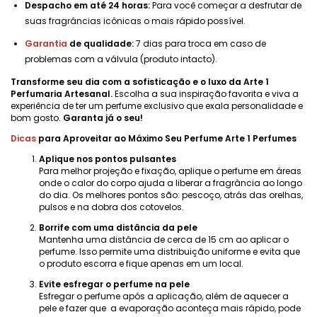
Despacho em até 24 horas:
Para você começar a desfrutar de
suas fragrâncias icônicas o mais rápido possível.
Garantia
de qualidade:
7 dias para troca em caso de
problemas com a válvula (produto intacto).
Transforme seu dia com a sofisticação e o luxo da Arte 1
Perfumaria Artesanal.
Escolha a sua inspiração favorita e viva a
experiência de ter um perfume exclusivo que exala personalidade e
bom gosto.
Garanta já o seu!
Dicas
para Aproveitar ao Máximo Seu Perfume Arte 1 Perfumes
Aplique nos pontos pulsantes
Para melhor projeção e fixação, aplique o perfume em áreas
onde o calor do corpo ajuda a liberar a fragrância ao longo
do dia. Os melhores pontos são: pescoço, atrás das orelhas,
pulsos e na dobra dos cotovelos.
Borrife com uma distância da pele
Mantenha uma distância de cerca de 15 cm ao aplicar o
perfume. Isso permite uma distribuição uniforme e evita que
o produto escorra e fique apenas em um local.
Evite esfregar o perfume na pele
Esfregar o perfume após a aplicação, além de aquecer a
pele e fazer que a evaporação aconteça mais rápido, pode