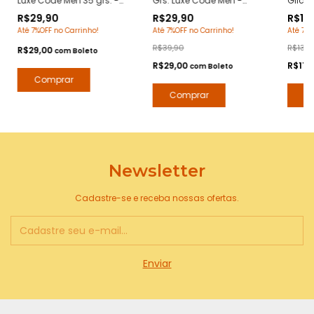
Luxe Code Men 35 grs. -
Grs. Luxe Code Men -
Glice
Notas Armani Code -
Notas Armani Code -
90 Gr
R$29,90
R$29,90
R$119
Pomada Modeladora
Hidratante com Extratos
Arman
Até 7%OFF no Carrinho!
Até 7%OFF no Carrinho!
Até 7%O
Anti Frizz para Barba e
Naturais - Arte 1 Perfumes
Hidra
Bigode
Natura
R$39,90
R$139,
R$29,00
com
Boleto
R$29,00
R$116
com
Boleto
Newsletter
Cadastre-se e receba nossas ofertas.