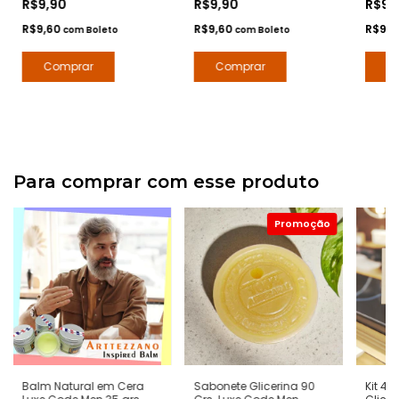
R$9,90
R$9,90
R$9,
Contratipos Premium -
Contratipos Premium -
- Con
Arte 1 Perfumes
Arte 1 Perfumes
Arte 1
R$9,60
R$9,60
R$9,
com
Boleto
com
Boleto
Para comprar com esse produto
Balm Natural em Cera
Sabonete Glicerina 90
Kit 4 