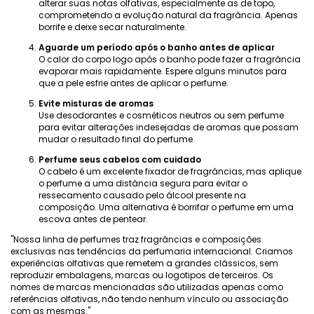
alterar suas notas olfativas, especialmente as de topo,
comprometendo a evolução natural da fragrância. Apenas
borrife e deixe secar naturalmente.
Aguarde um período após o banho antes de aplicar
O calor do corpo logo após o banho pode fazer a fragrância
evaporar mais rapidamente. Espere alguns minutos para
que a pele esfrie antes de aplicar o perfume.
Evite misturas ​​de aromas
Use desodorantes e cosméticos neutros ou sem perfume
para evitar alterações indesejadas de aromas que possam
mudar o resultado final do perfume.
Perfume seus cabelos com cuidado
O cabelo é um excelente fixador de fragrâncias, mas aplique
o perfume a uma distância segura para evitar o
ressecamento causado pelo álcool presente na
composição. Uma alternativa é borrifar o perfume em uma
escova antes de pentear.
"Nossa linha de perfumes traz fragrâncias e composições
exclusivas nas tendências da perfumaria internacional. Criamos
experiências olfativas que remetem a grandes clássicos, sem
reproduzir embalagens, marcas ou logotipos de terceiros. Os
nomes de marcas mencionadas são utilizadas apenas como
referências olfativas, não tendo nenhum vínculo ou associação
com as mesmas."