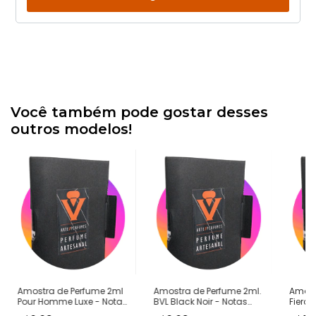
Você também pode gostar desses
outros modelos!
Amostra de Perfume 2ml
Amostra de Perfume 2ml.
Amost
Pour Homme Luxe - Notas
BVL Black Noir - Notas
Fierce
Bvlgari Pour Homme -
Bvlgari Black -
Notas