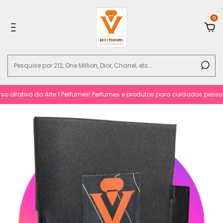
0
fativo da Arte 1 Perfumes! Perfumes e produtos para cuidados pessoais c