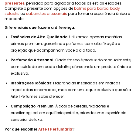
presentes
, pensada para agradar a todos os estilos e idades.
Complete o presente com opções de
balms para barba
,
body
splashs
ou
sabonetes artesanais
para tornar a experiência única e
marcante.
Diferenciais que fazem a diferença:
Essências de Alta Qualidade:
Utilizamos apenas matérias
primas premium, garantindo perfumes com alta fixação e
projeção que acompanham você o dia todo.
Perfumaria Artesanal:
Cada frasco é produzido manualmente,
com cuidado em cada detalhe, oferecendo um produto único e
exclusivo.
Inspirações Icônicas:
Fragrâncias inspiradas em marcas
importadas renomadas, mas com um toque exclusivo que só a
Arte 1 Perfumes sabe oferecer.
Composição Premium:
Álcool de cereais, fixadores e
propilenoglicol em equilíbrio perfeito, criando uma experiência
sensorial de luxo.
Por que escolher
Arte 1 Perfumaria
?