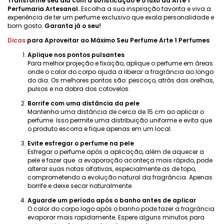
Transforme seu dia com a sofisticação e o luxo da Arte 1
Perfumaria Artesanal.
Escolha a sua inspiração favorita e viva a
experiência de ter um perfume exclusivo que exala personalidade e
bom gosto.
Garanta já o seu!
Dicas
para Aproveitar ao Máximo Seu Perfume Arte 1 Perfumes
Aplique nos pontos pulsantes
Para melhor projeção e fixação, aplique o perfume em áreas
onde o calor do corpo ajuda a liberar a fragrância ao longo
do dia. Os melhores pontos são: pescoço, atrás das orelhas,
pulsos e na dobra dos cotovelos.
Borrife com uma distância da pele
Mantenha uma distância de cerca de 15 cm ao aplicar o
perfume. Isso permite uma distribuição uniforme e evita que
o produto escorra e fique apenas em um local.
Evite esfregar o perfume na pele
Esfregar o perfume após a aplicação, além de aquecer a
pele e fazer que a evaporação aconteça mais rápido, pode
alterar suas notas olfativas, especialmente as de topo,
comprometendo a evolução natural da fragrância. Apenas
borrife e deixe secar naturalmente.
Aguarde um período após o banho antes de aplicar
O calor do corpo logo após o banho pode fazer a fragrância
evaporar mais rapidamente. Espere alguns minutos para