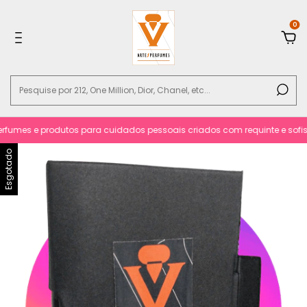
0
fumes e produtos para cuidados pessoais criados com requinte e sofistic
Esgotado