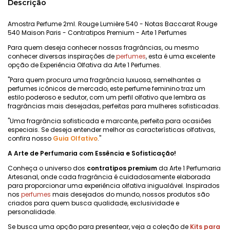
Descrição
Amostra Perfume 2ml. Rouge Lumière 540 - Notas Baccarat Rouge
540 Maison Paris - Contratipos Premium - Arte 1 Perfumes
Para quem deseja conhecer nossas fragrâncias, ou mesmo
conhecer diversas inspirações de
perfumes
, esta é uma excelente
opção de Experiência Olfativa da Arte 1 Perfumes.
"Para quem procura uma fragrância luxuosa, semelhantes a
perfumes icônicos de mercado, este perfume feminino traz um
estilo poderoso e sedutor, com um perfil olfativo que lembra as
fragrâncias mais desejadas, perfeitas para mulheres sofisticadas.
"Uma fragrância sofisticada e marcante, perfeita para ocasiões
especiais. Se deseja entender melhor as características olfativas,
confira nosso
Guia Olfativo
."
A Arte de Perfumaria com Essência e Sofisticação!
Conheça o universo dos
contratipos premium
da Arte 1 Perfumaria
Artesanal, onde cada fragrância é cuidadosamente elaborada
para proporcionar uma experiência olfativa inigualável. Inspirados
nos
perfumes
mais desejados do mundo, nossos produtos são
criados para quem busca qualidade, exclusividade e
personalidade.
Se busca uma opção para presentear, veja a coleção de
Kits para