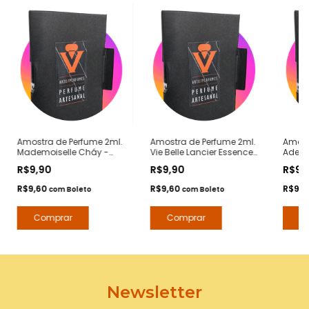
Amostra de Perfume 2ml.
Amostra de Perfume 2ml.
Amost
Mademoiselle Cháy -
Vie Belle Lancier Essence
Adeli
Notas Coco
- Notas La Vie Est Belle
Notas 
R$9,90
R$9,90
R$9,
Mademoiselle Chanel -
Lancome - Contratipos
Marly 
Contratipos Premium -
Premium - Arte 1 Perfumes
Premiu
R$9,60
R$9,60
R$9,
com
Boleto
com
Boleto
Arte 1 Perfumes
Newsletter