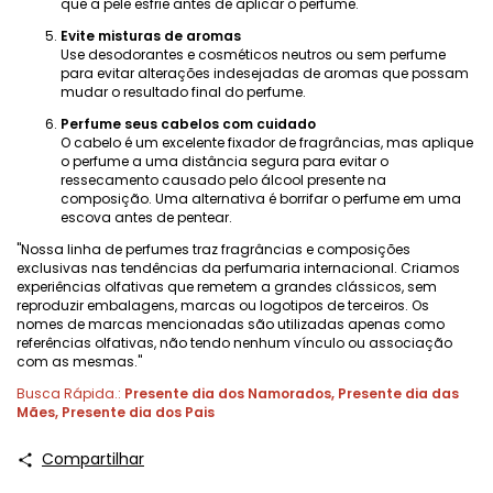
que a pele esfrie antes de aplicar o perfume.
Evite misturas ​​de aromas
Use desodorantes e cosméticos neutros ou sem perfume
para evitar alterações indesejadas de aromas que possam
mudar o resultado final do perfume.
Perfume seus cabelos com cuidado
O cabelo é um excelente fixador de fragrâncias, mas aplique
o perfume a uma distância segura para evitar o
ressecamento causado pelo álcool presente na
composição. Uma alternativa é borrifar o perfume em uma
escova antes de pentear.
"Nossa linha de perfumes traz fragrâncias e composições
exclusivas nas tendências da perfumaria internacional. Criamos
experiências olfativas que remetem a grandes clássicos, sem
reproduzir embalagens, marcas ou logotipos de terceiros. Os
nomes de marcas mencionadas são utilizadas apenas como
referências olfativas, não tendo nenhum vínculo ou associação
com as mesmas."
Busca Rápida.:
Presente dia dos Namorados
,
Presente dia das
Mães
,
Presente dia dos Pais
Compartilhar