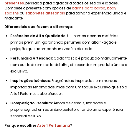
presentes
, pensada para agradar a todos os estilos e idades.
Complete o presente com opções de
balms para barba
,
body
splashs
ou
sabonetes artesanais
para tornar a experiência única e
marcante.
Diferenciais que fazem a diferença:
Essências de Alta Qualidade:
Utilizamos apenas matérias
primas premium, garantindo perfumes com alta fixação e
projeção que acompanham você o dia todo.
Perfumaria Artesanal:
Cada frasco é produzido manualmente,
com cuidado em cada detalhe, oferecendo um produto único e
exclusivo.
Inspirações Icônicas:
Fragrâncias inspiradas em marcas
importadas renomadas, mas com um toque exclusivo que só a
Arte 1 Perfumes sabe oferecer.
Composição Premium:
Álcool de cereais, fixadores e
propilenoglicol em equilíbrio perfeito, criando uma experiência
sensorial de luxo.
Por que escolher
Arte 1 Perfumaria
?