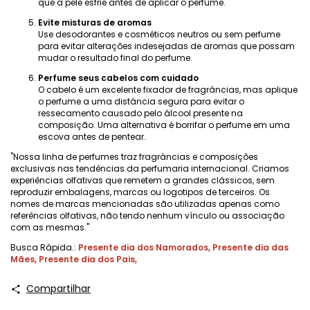
que a pele esfrie antes de aplicar o perfume.
Evite misturas ​​de aromas
Use desodorantes e cosméticos neutros ou sem perfume
para evitar alterações indesejadas de aromas que possam
mudar o resultado final do perfume.
Perfume seus cabelos com cuidado
O cabelo é um excelente fixador de fragrâncias, mas aplique
o perfume a uma distância segura para evitar o
ressecamento causado pelo álcool presente na
composição. Uma alternativa é borrifar o perfume em uma
escova antes de pentear.
"Nossa linha de perfumes traz fragrâncias e composições
exclusivas nas tendências da perfumaria internacional. Criamos
experiências olfativas que remetem a grandes clássicos, sem
reproduzir embalagens, marcas ou logotipos de terceiros. Os
nomes de marcas mencionadas são utilizadas apenas como
referências olfativas, não tendo nenhum vínculo ou associação
com as mesmas."
Busca Rápida.:
Presente dia dos Namorados
,
Presente dia das
Mães
,
Presente dia dos Pais
,
Compartilhar