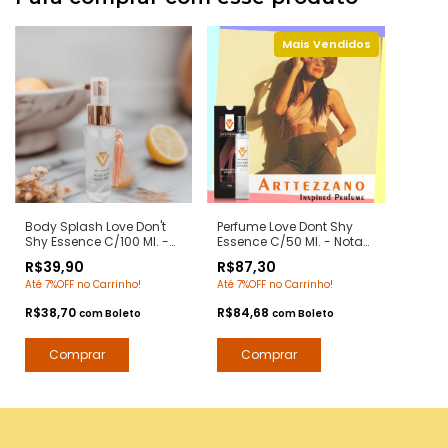
Body Splash Love Don't
Perfume Love Dont Shy
Shy Essence C/100 Ml. -
Essence C/50 Ml. - Notas
Notas Love Dont be Shy
Love Dont be Shy by Kilian
R$39,90
R$87,30
by Kilian - Deo Colônia
- Contratipos Premium -
Até 7%OFF no Carrinho!
Até 7%OFF no Carrinho!
Desodorante Corporal -
Arte 1 Perfumes
Arte 1 Perfumes
R$38,70
R$84,68
com
Boleto
com
Boleto