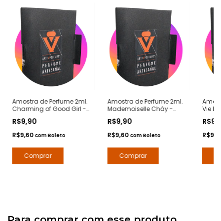
Amostra de Perfume 2ml.
Amostra de Perfume 2ml.
Amost
Charming of Good Girl -
Mademoiselle Cháy -
Vie Be
Notas Good Girl Carolina
Notas Coco
- Nota
R$9,90
R$9,90
R$9,
Herrera - Contratipos
Mademoiselle Chanel -
Lanco
Premium - Arte 1 Perfumes
Contratipos Premium -
Premiu
R$9,60
R$9,60
R$9,
com
Boleto
com
Boleto
Arte 1 Perfumes
Para comprar com esse produto