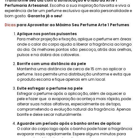
Transforme seu dia com a sofisticação e o luxo da Arte 1
Perfumaria Artesanal.
Escolha a sua inspiração favorita e viva a
experiência de ter um perfume exclusivo que exala personalidade e
bom gosto.
Garanta já o seu!
Dicas
para Aproveitar ao Máximo Seu Perfume Arte 1 Perfumes
Aplique nos pontos pulsantes
Para melhor projeção e fixação, aplique o perfume em áreas
onde o calor do corpo ajuda a liberar a fragrância ao longo
do dia. Os melhores pontos são: pescoço, atrás das orelhas,
pulsos e na dobra dos cotovelos.
Borrife com uma distância da pele
Mantenha uma distância de cerca de 15 cm ao aplicar o
perfume. Isso permite uma distribuição uniforme e evita que
o produto escorra e fique apenas em um local.
Evite esfregar o perfume na pele
Esfregar o perfume após a aplicação, além de aquecer a
pele e fazer que a evaporação aconteça mais rápido, pode
alterar suas notas olfativas, especialmente as de topo,
comprometendo a evolução natural da fragrância. Apenas
borrife e deixe secar naturalmente.
Aguarde um período após o banho antes de aplicar
O calor do corpo logo após o banho pode fazer a fragrância
evaporar mais rapidamente. Espere alguns minutos para