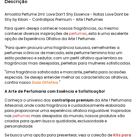
Descrição
Amostra Perfume 2ml. Love Don’t Shy Essence - Notas Love Dont be
Shy by Kilian - Contratipos Premium - Arte 1 Perfumes
Para quem deseja conhecer nossas fragrâncias, ou mesmo
conhecer diversas inspirações de
perfumes
, esta é uma excelente
opção de Experiência Olfativa da Arte 1 Perfumes.
"Para quem procura uma fragrância luxuosa, semelhantes a
perfumes icônicos de mercado, este perfume feminino traz um
estilo poderoso e sedutor, com um perfil olfativo que lembra as
fragrâncias mais desejadas, perfeitas para mulheres sofisticadas.
"Uma fragrância sofisticada e marcante, perfeita para ocasiões
especiais. Se deseja entender melhor as características olfativas,
confira nosso
Guia Olfativo
."
A Arte de Perfumaria com Essência e Sofisticação!
Conheça o universo dos
contratipos premium
da Arte 1 Perfumaria
Artesanal, onde cada fragrância é cuidadosamente elaborada
para proporcionar uma experiência olfativa inigualável. Inspirados
nos
perfumes
mais desejados do mundo, nossos produtos são
criados para quem busca qualidade, exclusividade e
personalidade.
Se busca uma opção para presentear, veja a coleção de
Kits para