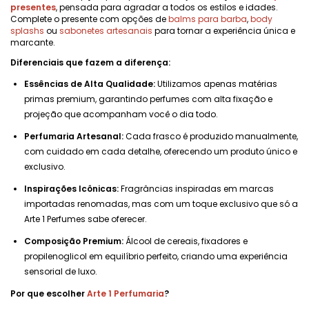
presentes
, pensada para agradar a todos os estilos e idades.
Complete o presente com opções de
balms para barba
,
body
splashs
ou
sabonetes artesanais
para tornar a experiência única e
marcante.
Diferenciais que fazem a diferença:
Essências de Alta Qualidade:
Utilizamos apenas matérias
primas premium, garantindo perfumes com alta fixação e
projeção que acompanham você o dia todo.
Perfumaria Artesanal:
Cada frasco é produzido manualmente,
com cuidado em cada detalhe, oferecendo um produto único e
exclusivo.
Inspirações Icônicas:
Fragrâncias inspiradas em marcas
importadas renomadas, mas com um toque exclusivo que só a
Arte 1 Perfumes sabe oferecer.
Composição Premium:
Álcool de cereais, fixadores e
propilenoglicol em equilíbrio perfeito, criando uma experiência
sensorial de luxo.
Por que escolher
Arte 1 Perfumaria
?