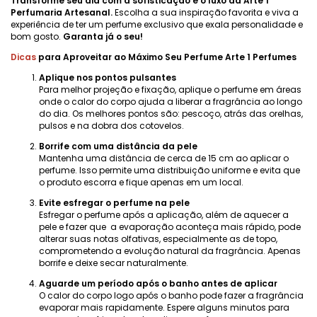
Transforme seu dia com a sofisticação e o luxo da Arte 1
Perfumaria Artesanal.
Escolha a sua inspiração favorita e viva a
experiência de ter um perfume exclusivo que exala personalidade e
bom gosto.
Garanta já o seu!
Dicas
para Aproveitar ao Máximo Seu Perfume Arte 1 Perfumes
Aplique nos pontos pulsantes
Para melhor projeção e fixação, aplique o perfume em áreas
onde o calor do corpo ajuda a liberar a fragrância ao longo
do dia. Os melhores pontos são: pescoço, atrás das orelhas,
pulsos e na dobra dos cotovelos.
Borrife com uma distância da pele
Mantenha uma distância de cerca de 15 cm ao aplicar o
perfume. Isso permite uma distribuição uniforme e evita que
o produto escorra e fique apenas em um local.
Evite esfregar o perfume na pele
Esfregar o perfume após a aplicação, além de aquecer a
pele e fazer que a evaporação aconteça mais rápido, pode
alterar suas notas olfativas, especialmente as de topo,
comprometendo a evolução natural da fragrância. Apenas
borrife e deixe secar naturalmente.
Aguarde um período após o banho antes de aplicar
O calor do corpo logo após o banho pode fazer a fragrância
evaporar mais rapidamente. Espere alguns minutos para