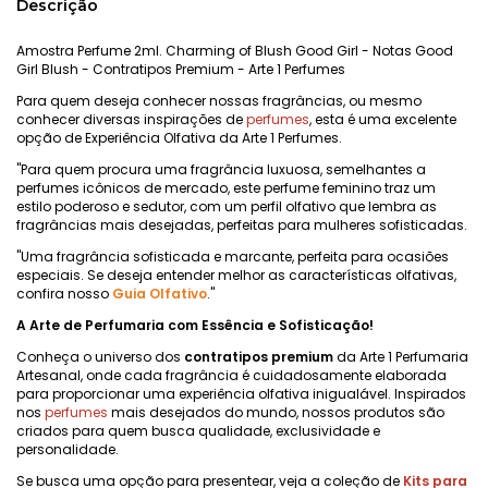
Descrição
Amostra Perfume 2ml. Charming of Blush Good Girl - Notas Good
Girl Blush - Contratipos Premium - Arte 1 Perfumes
Para quem deseja conhecer nossas fragrâncias, ou mesmo
conhecer diversas inspirações de
perfumes
, esta é uma excelente
opção de Experiência Olfativa da Arte 1 Perfumes.
"Para quem procura uma fragrância luxuosa, semelhantes a
perfumes icônicos de mercado, este perfume feminino traz um
estilo poderoso e sedutor, com um perfil olfativo que lembra as
fragrâncias mais desejadas, perfeitas para mulheres sofisticadas.
"Uma fragrância sofisticada e marcante, perfeita para ocasiões
especiais. Se deseja entender melhor as características olfativas,
confira nosso
Guia Olfativo
."
A Arte de Perfumaria com Essência e Sofisticação!
Conheça o universo dos
contratipos premium
da Arte 1 Perfumaria
Artesanal, onde cada fragrância é cuidadosamente elaborada
para proporcionar uma experiência olfativa inigualável. Inspirados
nos
perfumes
mais desejados do mundo, nossos produtos são
criados para quem busca qualidade, exclusividade e
personalidade.
Se busca uma opção para presentear, veja a coleção de
Kits para