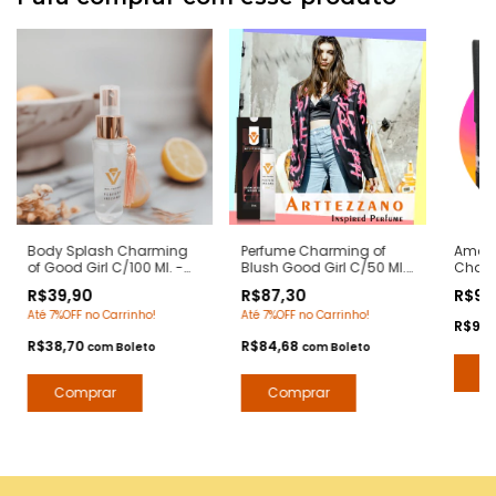
Body Splash Charming
Perfume Charming of
Amost
of Good Girl C/100 Ml. -
Blush Good Girl C/50 Ml.
Charm
Notas Good Girl C.H.- Deo
- Notas Good Girl Blush -
Notas
R$39,90
R$87,30
R$9,
Colônia Desodorante
Contratipos Premium -
Herrer
Até 7%OFF no Carrinho!
Até 7%OFF no Carrinho!
Corporal - Contratipos
Arte 1 Perfumes
Premiu
R$9,
Premium - Arte 1 Perfumes
R$38,70
R$84,68
com
Boleto
com
Boleto