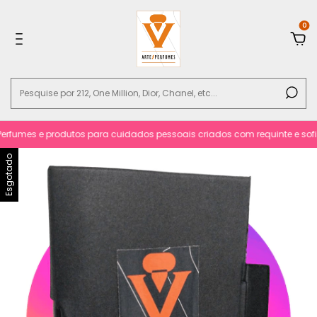
0
fumes e produtos para cuidados pessoais criados com requinte e sofisti
Esgotado