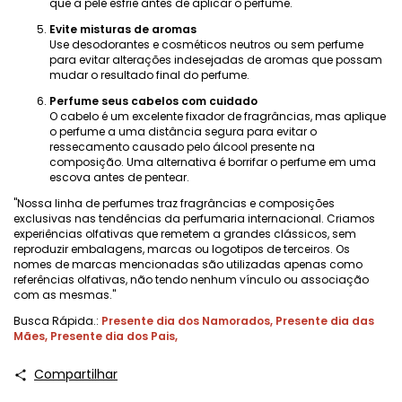
que a pele esfrie antes de aplicar o perfume.
Evite misturas ​​de aromas
Use desodorantes e cosméticos neutros ou sem perfume
para evitar alterações indesejadas de aromas que possam
mudar o resultado final do perfume.
Perfume seus cabelos com cuidado
O cabelo é um excelente fixador de fragrâncias, mas aplique
o perfume a uma distância segura para evitar o
ressecamento causado pelo álcool presente na
composição. Uma alternativa é borrifar o perfume em uma
escova antes de pentear.
"Nossa linha de perfumes traz fragrâncias e composições
exclusivas nas tendências da perfumaria internacional. Criamos
experiências olfativas que remetem a grandes clássicos, sem
reproduzir embalagens, marcas ou logotipos de terceiros. Os
nomes de marcas mencionadas são utilizadas apenas como
referências olfativas, não tendo nenhum vínculo ou associação
com as mesmas."
Busca Rápida.:
Presente dia dos Namorados
,
Presente dia das
Mães
,
Presente dia dos Pais
,
Compartilhar