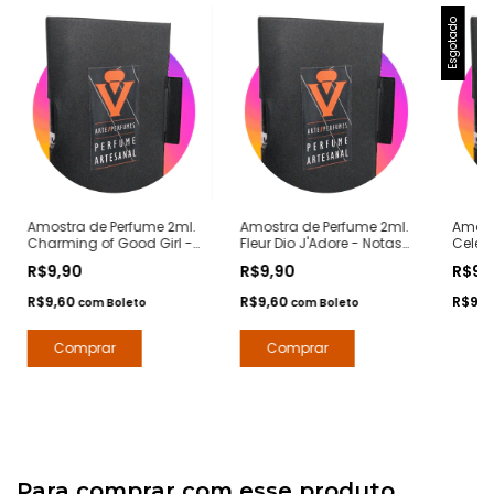
Esgotado
Amostra de Perfume 2ml.
Amostra de Perfume 2ml.
Amost
Charming of Good Girl -
Fleur Dio J'Adore - Notas
Celest
Notas Good Girl Carolina
J'Adore Dior - Contratipos
Angel 
R$9,90
R$9,90
R$9,
Herrera - Contratipos
Premium - Arte 1 Perfumes
Contr
Premium - Arte 1 Perfumes
Arte 1
R$9,60
R$9,60
R$9,
com
Boleto
com
Boleto
Para comprar com esse produto