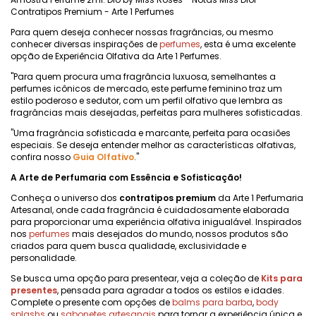
Contratipos Premium - Arte 1 Perfumes
Para quem deseja conhecer nossas fragrâncias, ou mesmo
conhecer diversas inspirações de
perfumes
, esta é uma excelente
opção de Experiência Olfativa da Arte 1 Perfumes.
"Para quem procura uma fragrância luxuosa, semelhantes a
perfumes icônicos de mercado, este perfume feminino traz um
estilo poderoso e sedutor, com um perfil olfativo que lembra as
fragrâncias mais desejadas, perfeitas para mulheres sofisticadas.
"Uma fragrância sofisticada e marcante, perfeita para ocasiões
especiais. Se deseja entender melhor as características olfativas,
confira nosso
Guia Olfativo
."
A Arte de Perfumaria com Essência e Sofisticação!
Conheça o universo dos
contratipos premium
da Arte 1 Perfumaria
Artesanal, onde cada fragrância é cuidadosamente elaborada
para proporcionar uma experiência olfativa inigualável. Inspirados
nos
perfumes
mais desejados do mundo, nossos produtos são
criados para quem busca qualidade, exclusividade e
personalidade.
Se busca uma opção para presentear, veja a coleção de
Kits para
presentes
, pensada para agradar a todos os estilos e idades.
Complete o presente com opções de
balms para barba
,
body
splashs
ou
sabonetes artesanais
para tornar a experiência única e