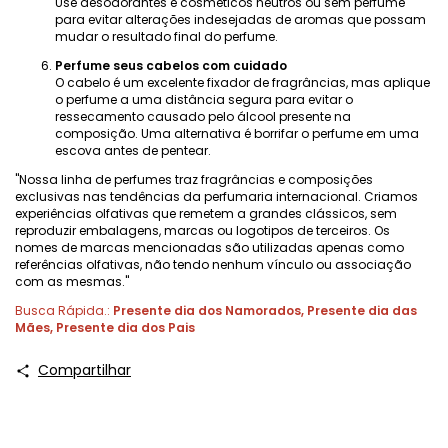
Use desodorantes e cosméticos neutros ou sem perfume
para evitar alterações indesejadas de aromas que possam
mudar o resultado final do perfume.
Perfume seus cabelos com cuidado
O cabelo é um excelente fixador de fragrâncias, mas aplique
o perfume a uma distância segura para evitar o
ressecamento causado pelo álcool presente na
composição. Uma alternativa é borrifar o perfume em uma
escova antes de pentear.
"Nossa linha de perfumes traz fragrâncias e composições
exclusivas nas tendências da perfumaria internacional. Criamos
experiências olfativas que remetem a grandes clássicos, sem
reproduzir embalagens, marcas ou logotipos de terceiros. Os
nomes de marcas mencionadas são utilizadas apenas como
referências olfativas, não tendo nenhum vínculo ou associação
com as mesmas."
Busca Rápida.:
Presente dia dos Namorados
,
Presente dia das
Mães
,
Presente dia dos Pais
Compartilhar