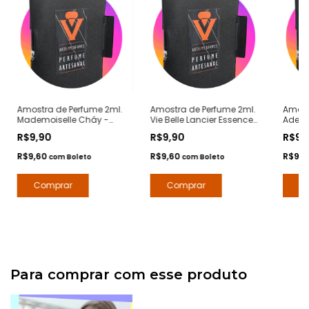
Amostra de Perfume 2ml.
Amostra de Perfume 2ml.
Amost
Mademoiselle Cháy -
Vie Belle Lancier Essence
Adeli
Notas Coco
- Notas La Vie Est Belle
Notas 
R$9,90
R$9,90
R$9,
Mademoiselle Chanel -
Lancome - Contratipos
Marly 
Contratipos Premium -
Premium - Arte 1 Perfumes
Premiu
R$9,60
R$9,60
R$9,
com
Boleto
com
Boleto
Arte 1 Perfumes
Para comprar com esse produto