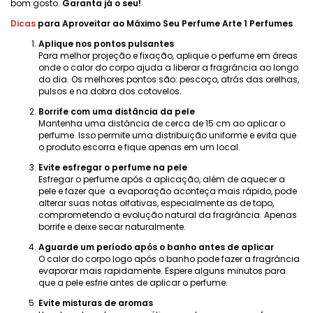
bom gosto.
Garanta já o seu!
Dicas
para Aproveitar ao Máximo Seu Perfume Arte 1 Perfumes
Aplique nos pontos pulsantes
Para melhor projeção e fixação, aplique o perfume em áreas
onde o calor do corpo ajuda a liberar a fragrância ao longo
do dia. Os melhores pontos são: pescoço, atrás das orelhas,
pulsos e na dobra dos cotovelos.
Borrife com uma distância da pele
Mantenha uma distância de cerca de 15 cm ao aplicar o
perfume. Isso permite uma distribuição uniforme e evita que
o produto escorra e fique apenas em um local.
Evite esfregar o perfume na pele
Esfregar o perfume após a aplicação, além de aquecer a
pele e fazer que a evaporação aconteça mais rápido, pode
alterar suas notas olfativas, especialmente as de topo,
comprometendo a evolução natural da fragrância. Apenas
borrife e deixe secar naturalmente.
Aguarde um período após o banho antes de aplicar
O calor do corpo logo após o banho pode fazer a fragrância
evaporar mais rapidamente. Espere alguns minutos para
que a pele esfrie antes de aplicar o perfume.
Evite misturas ​​de aromas