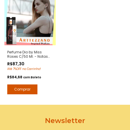
Perfume Dio by Miss
Roses C/50 Ml. - Notas
Miss Dior - Contratipos
R$87,30
Premium - Arte 1 Perfumes
Até 7%OFF no Carrinho!
R$84,68
com
Boleto
Newsletter