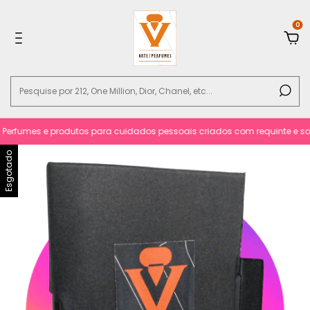
0
erfumes e produtos para cuidados pessoais criados com requinte e sofist
Esgotado