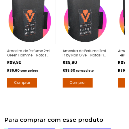
Amostra de Perfume 2ml.
Amostra de Perfume 2ml.
Amost
Green Homme - Notas
Pi by Noir Give - Notas Pi
Terre 
Polo Green Raulph Lauren
Givenchy - Contratipos
D' Her
R$9,90
R$9,90
R$9,
- Contratipos Premium -
Premium - Arte 1 Perfumes
Premiu
Arte 1 Perfumes
R$9,60
R$9,60
R$9,
com
Boleto
com
Boleto
Para comprar com esse produto