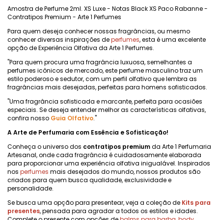
Amostra de Perfume 2ml. XS Luxe - Notas Black XS Paco Rabanne -
Contratipos Premium - Arte 1 Perfumes
Para quem deseja conhecer nossas fragrâncias, ou mesmo
conhecer diversas inspirações de
perfumes
, esta é uma excelente
opção de Experiência Olfativa da Arte 1 Perfumes.
"Para quem procura uma fragrância luxuosa, semelhantes a
perfumes icônicos de mercado, este perfume masculino traz um
estilo poderoso e sedutor, com um perfil olfativo que lembra as
fragrâncias mais desejadas, perfeitas para homens sofisticados.
"Uma fragrância sofisticada e marcante, perfeita para ocasiões
especiais. Se deseja entender melhor as características olfativas,
confira nosso
Guia Olfativo
."
A Arte de Perfumaria com Essência e Sofisticação!
Conheça o universo dos
contratipos premium
da Arte 1 Perfumaria
Artesanal, onde cada fragrância é cuidadosamente elaborada
para proporcionar uma experiência olfativa inigualável. Inspirados
nos
perfumes
mais desejados do mundo, nossos produtos são
criados para quem busca qualidade, exclusividade e
personalidade.
Se busca uma opção para presentear, veja a coleção de
Kits para
presentes
, pensada para agradar a todos os estilos e idades.
Complete o presente com opções de
balms para barba
,
body