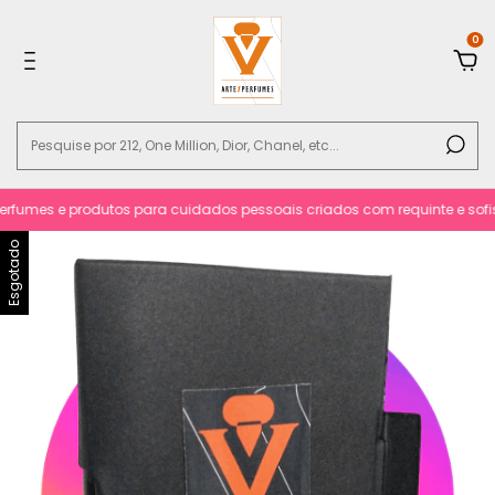
0
fumes e produtos para cuidados pessoais criados com requinte e sofistic
Esgotado