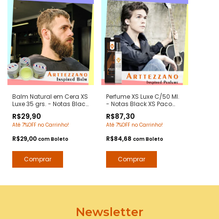
Balm Natural em Cera XS
Perfume XS Luxe C/50 Ml.
Luxe 35 grs. - Notas Black
- Notas Black XS Paco
XS Paco Rabanne -
Rabanne - Contratipos
R$29,90
R$87,30
Pomada Modeladora
Premium - Arte 1 Perfumes
Até 7%OFF no Carrinho!
Até 7%OFF no Carrinho!
Anti Frizz para Barba e
Bigode
R$29,00
R$84,68
com
Boleto
com
Boleto
Newsletter