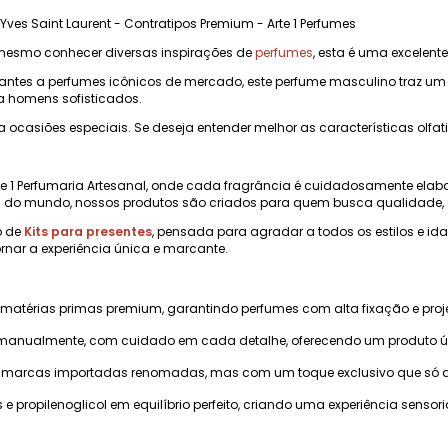
Yves Saint Laurent - Contratipos Premium - Arte 1 Perfumes
mesmo conhecer diversas inspirações de
perfumes
, esta é uma excelente
tes a perfumes icônicos de mercado, este perfume masculino traz um est
a homens sofisticados.
a ocasiões especiais. Se deseja entender melhor as características olfat
e 1 Perfumaria Artesanal, onde cada fragrância é cuidadosamente elab
do mundo, nossos produtos são criados para quem busca qualidade, e
o de
Kits para presentes
, pensada para agradar a todos os estilos e i
rnar a experiência única e marcante.
 matérias primas premium, garantindo perfumes com alta fixação e pr
manualmente, com cuidado em cada detalhe, oferecendo um produto úni
marcas importadas renomadas, mas com um toque exclusivo que só a Ar
s e propilenoglicol em equilíbrio perfeito, criando uma experiência sensoria