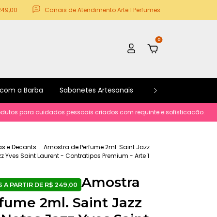
249,00
Canais de Atendimento Arte 1 Perfumes
0
 com a Barba
Sabonetes Artesanais
Kits e Promoções
ara cuidados pessoais criados com requinte e sofisticacão.
Parcelame
s e Decants
.
Amostra de Perfume 2ml. Saint Jazz
z Yves Saint Laurent - Contratipos Premium - Arte 1
Amostra
fume 2ml. Saint Jazz