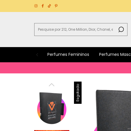
Perfumes Femininos
Perfumes Masc
B
Esgotado