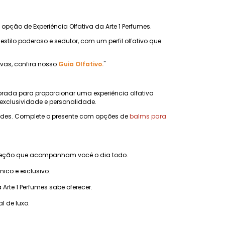
 opção de Experiência Olfativa da Arte 1 Perfumes.
ilo poderoso e sedutor, com um perfil olfativo que
ivas, confira nosso
Guia Olfativo.
"
orada para proporcionar uma experiência olfativa
xclusividade e personalidade.
dades. Complete o presente com opções de
balms para
ojeção que acompanham você o dia todo.
co e exclusivo.
te 1 Perfumes sabe oferecer.
l de luxo.