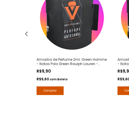
XS Luxe -
Amostra de Perfume 2ml. Green Homme
Amostr
banne -
- Notas Polo Green Raulph Lauren -
- Nota
te 1 Perfumes
Contratipos Premium - Arte 1 Perfumes
Premiu
R$9,90
R$9,
R$9,60
R$9,6
com
Boleto