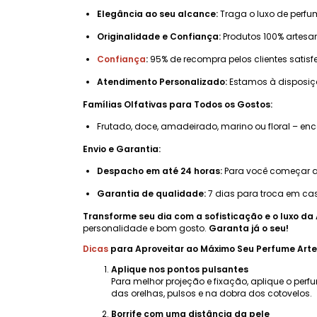
Elegância ao seu alcance:
Traga o luxo de perfu
Originalidade e Confiança:
Produtos 100% artesan
Confiança
:
95% de recompra pelos clientes satisf
Atendimento Personalizado:
Estamos à disposi
Famílias Olfativas para Todos os Gostos:
Frutado, doce, amadeirado, marino ou floral – e
Envio e Garantia:
Despacho em até 24 horas:
Para você começar a 
Garantia de qualidade:
7 dias para troca em cas
Transforme seu dia com a sofisticação e o luxo da 
personalidade e bom gosto.
Garanta já o seu!
Dicas
para Aproveitar ao Máximo Seu Perfume Arte
Aplique nos pontos pulsantes
Para melhor projeção e fixação, aplique o perf
das orelhas, pulsos e na dobra dos cotovelos.
Borrife com uma distância da pele