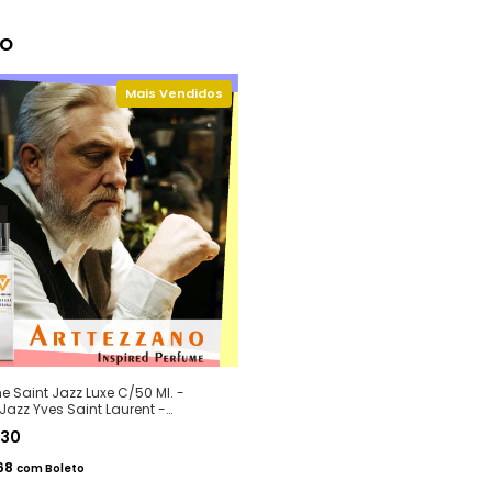
to
e Saint Jazz Luxe C/50 Ml. -
Jazz Yves Saint Laurent -
tipos Premium - Arte 1 Perfumes
,30
68
com
Boleto