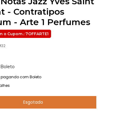
 Notas Jazz Yves Saint
t - Contratipos
m - Arte 1 Perfumes
M32
Boleto
pagando com Boleto
alhes