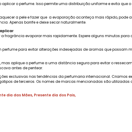
plicar o perfume. Isso permite uma distribuição uniforme e evita que o
aquecer a pele e fazer que a evaporação aconteça mais rápido, pode alt
ia. Apenas borrife e deixe secar naturalmente.
aplicar
 a fragrância evaporar mais rapidamente. Espere alguns minutos para que
 perfume para evitar alterações indesejadas de aromas que possam mud
as, mas aplique o perfume a uma distância segura para evitar o ressec
scova antes de pentear.
ções exclusivas nas tendências da perfumaria internacional. Criamos e
gotipos de terceiros. Os nomes de marcas mencionadas são utilizadas a
nte dia das Mães
,
Presente dia dos Pais
,