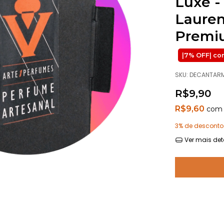
Luxe -
Lauren
Premiu
SKU:
DECANTAR
R$9,90
R$9,60
com
3% de desconto
Ver mais det