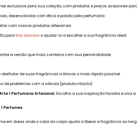
mes exclusivos para sua coleção, com produtos e preços acessíveis par
ais, desenvolvidos com ética e paixão pela perfumaria.
eitos com nossos produtos artesanais.
ção para
tirar dúvidas
e ajudar-lo a escolher a sua fragrância ideal.
ncontre a versão que mais combina com sua personalidade.
desfrutar de suas fragrâncias icônicas o mais rápido possível.
o de problemas com a válvula (produto intacto).
Arte 1 Perfumaria Artesanal.
Escolha a sua inspiração favorita e viva a
 1 Perfumes
ume em áreas onde o calor do corpo ajuda a liberar a fragrância ao lon