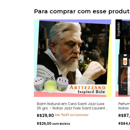
Para comprar com esse produ
Esgotado
Balm Natural em Cera Saint Jazz Luxe
Perfum
35 grs. - Notas Jazz Yves Saint Laurent -
Notas 
Pomada Modeladora Anti Frizz para
Contra
R$29,90
R$87
Até 7%OFF no Carrinho!
Barba e Bigode
R$29,00
R$84,
com
Boleto