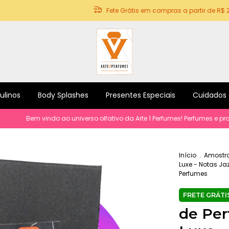
Fete Grátis em compras a partir de R$ 
ulinos
Body Splashes
Presentes Especiais
Cuidados
em vindo ao universo olfativo da Arte 1 Perfumes! Perfumes e produtos p
Início
.
Amostra
Luxe - Notas Jaz
Perfumes
de Per