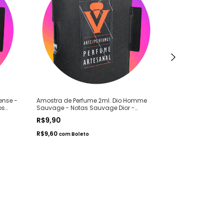
ense -
Amostra de Perfume 2ml. Dio Homme
Amostra de Pe
os
Sauvage - Notas Sauvage Dior -
Essence - Not
Contratipos Premium - Arte 1 Perfumes
Contratipos Pr
R$9,90
R$9,90
R$9,60
R$9,60
com
Boleto
com
Bol