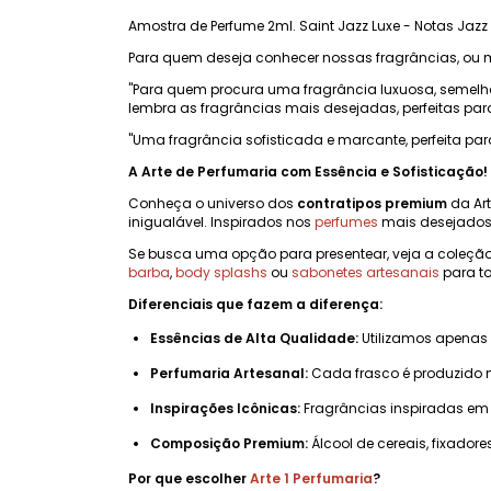
Amostra de Perfume 2ml. Saint Jazz Luxe - Notas Jazz 
Para quem deseja conhecer nossas fragrâncias, ou 
"Para quem procura uma fragrância luxuosa, semelhan
lembra as fragrâncias mais desejadas, perfeitas par
"Uma fragrância sofisticada e marcante, perfeita par
A Arte de Perfumaria com Essência e Sofisticação!
Conheça o universo dos
contratipos premium
da Art
inigualável. Inspirados nos
perfumes
mais desejados 
Se busca uma opção para presentear, veja a coleçã
barba
,
body splashs
ou
sabonetes artesanais
para to
Diferenciais que fazem a diferença:
Essências de Alta Qualidade:
Utilizamos apenas
Perfumaria Artesanal:
Cada frasco é produzido 
Inspirações Icônicas:
Fragrâncias inspiradas em 
Composição Premium:
Álcool de cereais, fixadore
Por que escolher
Arte 1 Perfumaria
?