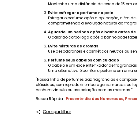
Mantenha uma distância de cerca de 15 cm ao a
Evite esfregar o perfume na pele
Esfregar o perfume após a aplicação, além de 
comprometendo a evolução natural da fragrânc
Aguarde um período após o banho antes de 
O calor do corpo logo após o banho pode fazer
Evite misturas ​​de aromas
Use desodorantes e cosméticos neutros ou sem
Perfume seus cabelos com cuidado
O cabelo é um excelente fixador de fragrânci
Uma alternativa é borrifar o perfume em uma e
"Nossa linha de perfumes traz fragrâncias e composi
clássicos, sem reproduzir embalagens, marcas ou lo
nenhum vínculo ou associação com as mesmas."
Busca Rápida.:
Presente dia dos Namorados
,
Prese
Compartilhar