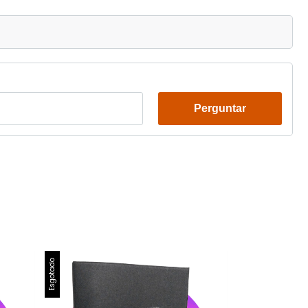
Perguntar
Esgotado
Esgotado