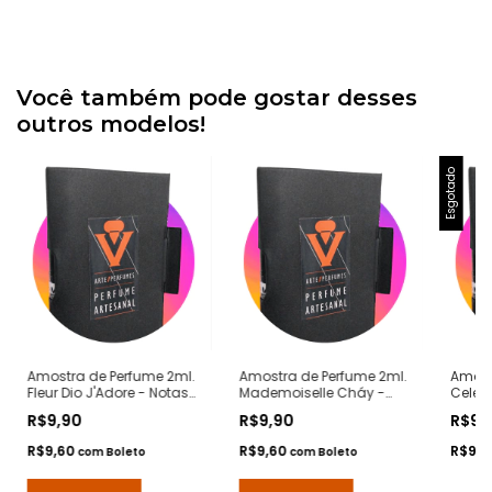
Você também pode gostar desses
outros modelos!
Esgotado
Amostra de Perfume 2ml.
Amostra de Perfume 2ml.
Amost
Fleur Dio J'Adore - Notas
Mademoiselle Cháy -
Celest
J'Adore Dior - Contratipos
Notas Coco
Angel 
R$9,90
R$9,90
R$9,
Premium - Arte 1 Perfumes
Mademoiselle Chanel -
Contr
Contratipos Premium -
Arte 1
R$9,60
R$9,60
R$9,
com
Boleto
com
Boleto
Arte 1 Perfumes