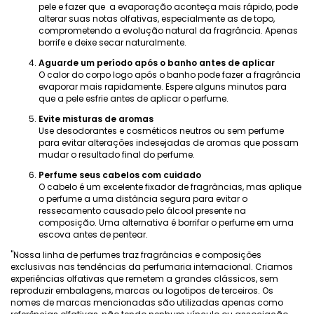
pele e fazer que a evaporação aconteça mais rápido, pode
alterar suas notas olfativas, especialmente as de topo,
comprometendo a evolução natural da fragrância. Apenas
borrife e deixe secar naturalmente.
Aguarde um período após o banho antes de aplicar
O calor do corpo logo após o banho pode fazer a fragrância
evaporar mais rapidamente. Espere alguns minutos para
que a pele esfrie antes de aplicar o perfume.
Evite misturas ​​de aromas
Use desodorantes e cosméticos neutros ou sem perfume
para evitar alterações indesejadas de aromas que possam
mudar o resultado final do perfume.
Perfume seus cabelos com cuidado
O cabelo é um excelente fixador de fragrâncias, mas aplique
o perfume a uma distância segura para evitar o
ressecamento causado pelo álcool presente na
composição. Uma alternativa é borrifar o perfume em uma
escova antes de pentear.
"Nossa linha de perfumes traz fragrâncias e composições
exclusivas nas tendências da perfumaria internacional. Criamos
experiências olfativas que remetem a grandes clássicos, sem
reproduzir embalagens, marcas ou logotipos de terceiros. Os
nomes de marcas mencionadas são utilizadas apenas como