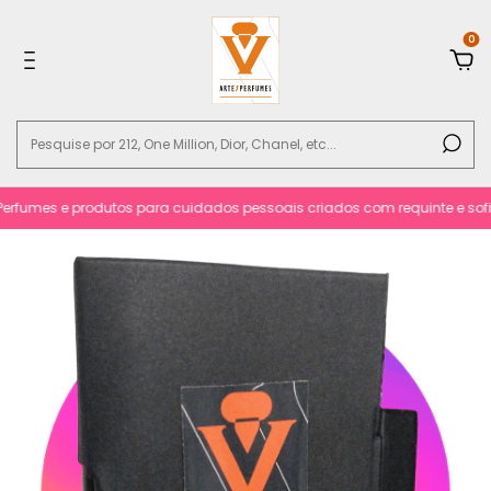
0
fumes e produtos para cuidados pessoais criados com requinte e sofisti