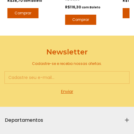
R$38,70
R$116
com
Boleto
Perfumes
R$116,30
com
Boleto
Newsletter
Cadastre-se e receba nossas ofertas.
Departamentos