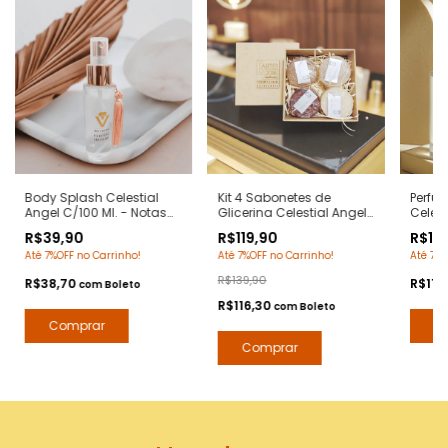
Body Splash Celestial
Kit 4 Sabonetes de
Perfu
Angel C/100 Ml. - Notas
Glicerina Celestial Angel
Celest
Angel Tierry Mugler - Deo
90 Grs/cada - Notas
- Nota
R$39,90
R$119,90
R$119
Colônia Desodorante
Angel Tierry Mugler -
Mugler
Até 7%OFF no Carrinho!
Até 7%OFF no Carrinho!
Até 7%O
Corporal - Contratipos
Hidratante com Extratos
Premium - Arte 1 Perfumes
Naturais - Arte 1 Perfumes
R$139,90
R$38,70
R$116
com
Boleto
R$116,30
com
Boleto