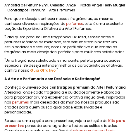
Amostra de Perfume 2ml. Celestial Angel - Notas Angel Tierry Mugler
- Contratipos Premium - Arte 1 Perfumes
Para quem deseja conhecer nossas fragrâncias, ou mesmo
conhecer diversas inspirações de
perfumes
, esta é uma excelente
opção de Experiência Olfativa da Arte 1 Perfumes.
"Para quem procura uma fragrância luxuosa, semelhantes a
perfumes icônicos de mercado, este perfume feminino traz um
estilo poderoso e sedutor, com um perfil olfativo que lembra as
fragrâncias mais desejadas, perfeitas para mulheres sofisticadas.
"Uma fragrância sofisticada e marcante, perfeita para ocasiões
especiais. Se deseja entender melhor as características olfativas,
confira nosso
Guia Olfativo
."
A Arte de Perfumaria com Essência e Sofisticação!
Conheça o universo dos
contratipos premium
da Arte 1 Perfumaria
Artesanal, onde cada fragrância é cuidadosamente elaborada
para proporcionar uma experiência olfativa inigualável. Inspirados
nos
perfumes
mais desejados do mundo, nossos produtos são
criados para quem busca qualidade, exclusividade e
personalidade.
Se busca uma opção para presentear, veja a coleção de
Kits para
presentes
, pensada para agradar a todos os estilos e idades.
Complete o presente com opções de
balms para barba
,
body