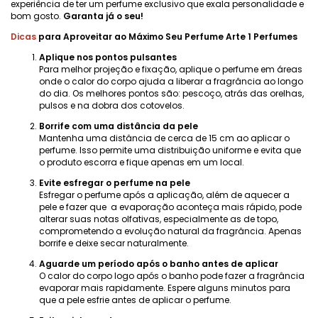
experiência de ter um perfume exclusivo que exala personalidade e
bom gosto.
Garanta já o seu!
Dicas
para Aproveitar ao Máximo Seu Perfume Arte 1 Perfumes
Aplique nos pontos pulsantes
Para melhor projeção e fixação, aplique o perfume em áreas
onde o calor do corpo ajuda a liberar a fragrância ao longo
do dia. Os melhores pontos são: pescoço, atrás das orelhas,
pulsos e na dobra dos cotovelos.
Borrife com uma distância da pele
Mantenha uma distância de cerca de 15 cm ao aplicar o
perfume. Isso permite uma distribuição uniforme e evita que
o produto escorra e fique apenas em um local.
Evite esfregar o perfume na pele
Esfregar o perfume após a aplicação, além de aquecer a
pele e fazer que a evaporação aconteça mais rápido, pode
alterar suas notas olfativas, especialmente as de topo,
comprometendo a evolução natural da fragrância. Apenas
borrife e deixe secar naturalmente.
Aguarde um período após o banho antes de aplicar
O calor do corpo logo após o banho pode fazer a fragrância
evaporar mais rapidamente. Espere alguns minutos para
que a pele esfrie antes de aplicar o perfume.