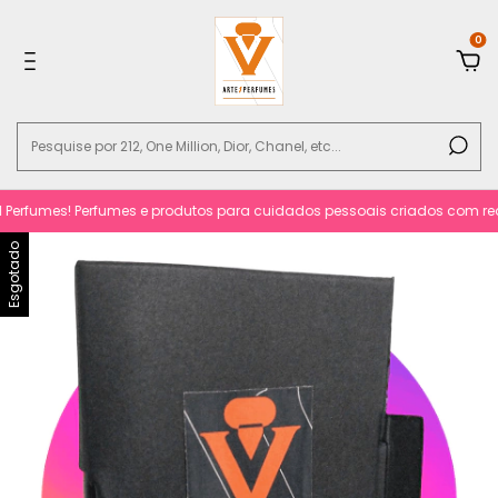
0
erfumes! Perfumes e produtos para cuidados pessoais criados com requint
Esgotado