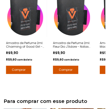
Amostra de Perfume 2ml.
Amostra de Perfume 2ml.
Amost
Charming of Good Girl -
Fleur Dio J'Adore - Notas
Madem
Notas Good Girl Carolina
J'Adore Dior - Contratipos
Notas
R$9,90
R$9,90
R$9,
Herrera - Contratipos
Premium - Arte 1 Perfumes
Madem
Premium - Arte 1 Perfumes
Contr
R$9,60
R$9,60
R$9,
com
Boleto
com
Boleto
Arte 1
Para comprar com esse produto