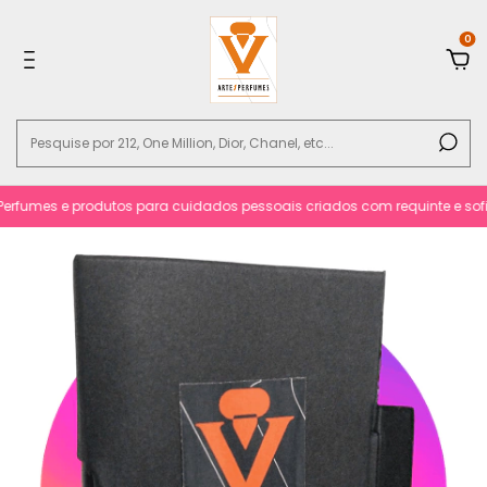
0
rfumes e produtos para cuidados pessoais criados com requinte e sofisti