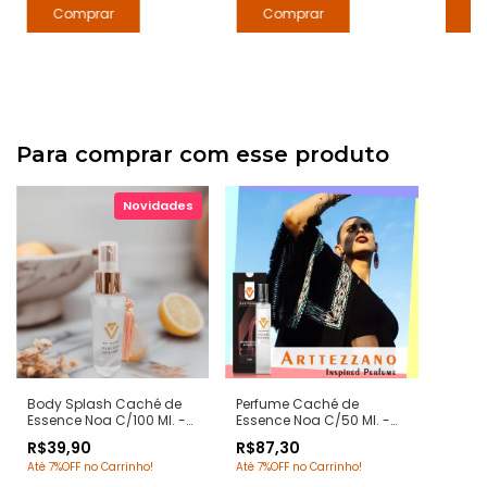
Para comprar com esse produto
Body Splash Caché de
Perfume Caché de
Essence Noa C/100 Ml. -
Essence Noa C/50 Ml. -
Notas NOA Cacharel -
Notas NOA Cacharel -
R$39,90
R$87,30
Deo Colônia Desodorante
Contratipos Premium -
Até 7%OFF no Carrinho!
Até 7%OFF no Carrinho!
Corporal - Arte 1 Perfumes
Arte 1 Perfumes