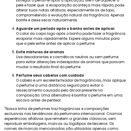
Esfregar o perfume após a aplicação, além de aquecer a
pele e fazer que a evaporação aconteça mais rápido, pode
alterar suas notas olfativas, especialmente as de topo,
comprometendo a evolução natural da fragrância. Apenas
borrife e deixe secar naturalmente.
Aguarde um período após o banho antes de aplicar
O calor do corpo logo após o banho pode fazer a fragrância
evaporar mais rapidamente. Espere alguns minutos para
que a pele esfrie antes de aplicar o perfume.
Evite misturas ​​de aromas
Use desodorantes e cosméticos neutros ou sem perfume
para evitar alterações indesejadas de aromas que possam
mudar o resultado final do perfume.
Perfume seus cabelos com cuidado
O cabelo é um excelente fixador de fragrâncias, mas aplique
o perfume a uma distância segura para evitar o
ressecamento causado pelo álcool presente na
composição. Uma alternativa é borrifar o perfume em uma
escova antes de pentear.
"Nossa linha de perfumes traz fragrâncias e composições
exclusivas nas tendências da perfumaria internacional. Criamos
experiências olfativas que remetem a grandes clássicos, sem
reproduzir embalagens, marcas ou logotipos de terceiros. Os
nomes de marcas mencionadas são utilizadas apenas como