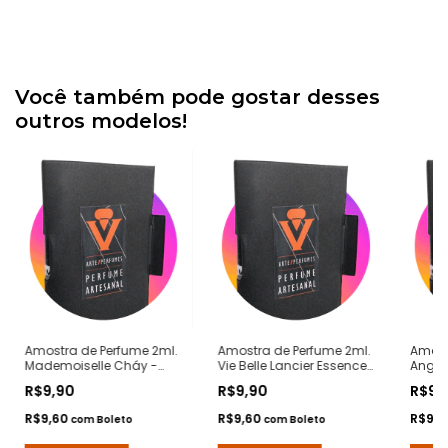
Você também pode gostar desses
outros modelos!
Amostra de Perfume 2ml.
Amostra de Perfume 2ml.
Amost
Mademoiselle Cháy -
Vie Belle Lancier Essence
Angy 
Notas Coco
- Notas La Vie Est Belle
- Not
R$9,90
R$9,90
R$9,
Mademoiselle Chanel -
Lancome - Contratipos
Given
Contratipos Premium -
Premium - Arte 1 Perfumes
Premiu
R$9,60
R$9,60
R$9,
com
Boleto
com
Boleto
Arte 1 Perfumes