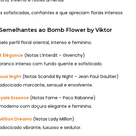
 sofisticadas, confiantes e que apreciam florais intensos
Semelhantes ao Bomb Flower by Viktor
lo perfil floral oriental, intenso e feminino.
it Élégance
(Notas L’Interdit – Givenchy)
 branco intenso com fundo quente e sofisticado.
ous Night
(Notas Scandal By Night – Jean Paul Gaultier)
 adocicado marcante, sensual e envolvente.
yale Essence
(Notas Fame – Paco Rabanne)
 moderno com doçura elegante e feminina.
Million Dreams
(Notas Lady Million)
 adocicado vibrante, luxuoso e sedutor.