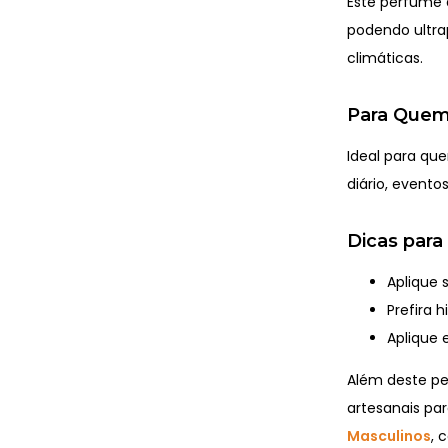
Este perfume
podendo ultr
climáticas.
Para Quem
Ideal para que
diário, evento
Dicas para
Aplique 
Prefira 
Aplique 
Além deste p
artesanais par
Masculinos
, 