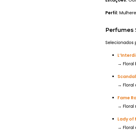
Perfil:
Mulheres
Perfumes 
Selecionados pe
L’Interd
→ Floral
Scandal
→ Floral
Fame Ro
→ Floral
Lady of 
→ Floral