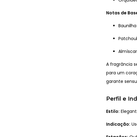
Notas de Bas
Baunilha
Patchoul
Almíscar
A fragrância 
para um coraç
garante sensua
Perfil e I
Estilo:
Elegant
Indicação:
Us
Estações:
Out