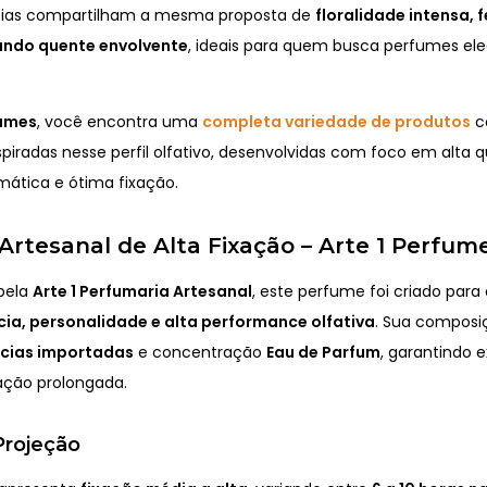
ncias compartilham a mesma proposta de
floralidade intensa, 
undo quente envolvente
, ideais para quem busca perfumes el
fumes
, você encontra uma
completa variedade de produtos
c
spiradas nesse perfil olfativo, desenvolvidas com foco em alta q
mática e ótima fixação.
rtesanal de Alta Fixação – Arte 1 Perfum
pela
Arte 1 Perfumaria Artesanal
, este perfume foi criado par
ia, personalidade e alta performance olfativa
. Sua composi
ncias importadas
e concentração
Eau de Parfum
, garantindo 
xação prolongada.
Projeção