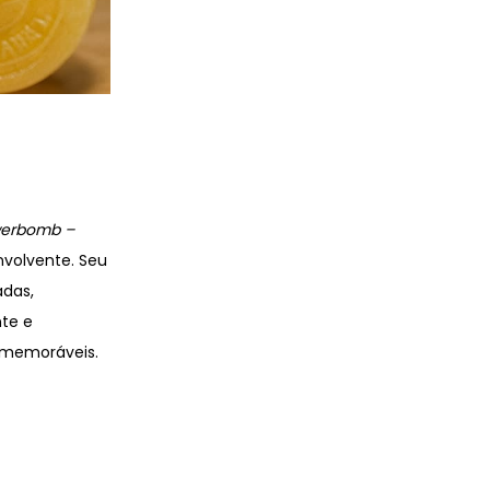
werbomb –
nvolvente. Seu
adas,
te e
e memoráveis.