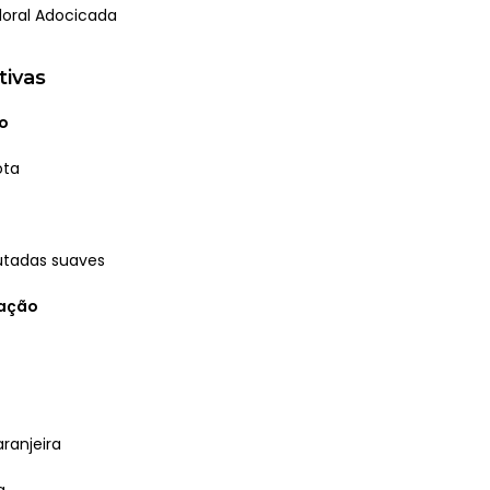
loral Adocicada
tivas
o
ota
utadas suaves
ração
aranjeira
a