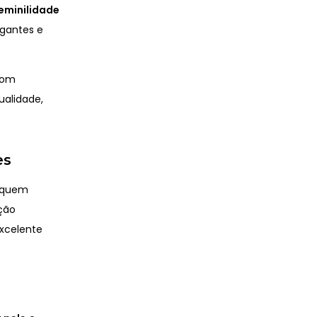
feminilidade
egantes e
om
ualidade,
es
a quem
ção
excelente