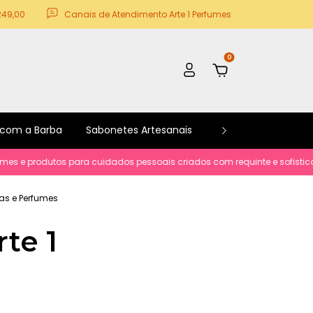
249,00
Canais de Atendimento Arte 1 Perfumes
0
 com a Barba
Sabonetes Artesanais
Kits e Promoções
rodutos para cuidados pessoais criados com requinte e sofisticacão.
tas e Perfumes
te 1