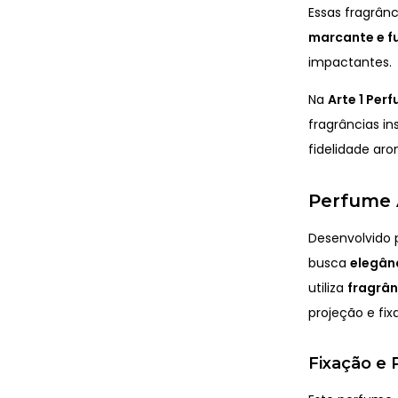
Essas fragrâ
marcante e f
impactantes.
Na
Arte 1 Per
fragrâncias in
fidelidade aro
Perfume A
Desenvolvido 
busca
elegânc
utiliza
fragrâ
projeção e fi
Fixação e 