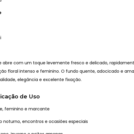
e
i
se abre com um toque levemente fresco e delicado, rapidament
ão floral intenso e feminino. O fundo quente, adocicado e am
lidade, elegância e excelente fixação.
ndicação de Uso
e, feminino e marcante
o noturno, encontros e ocasiões especiais
ono, inverno e noites amenas