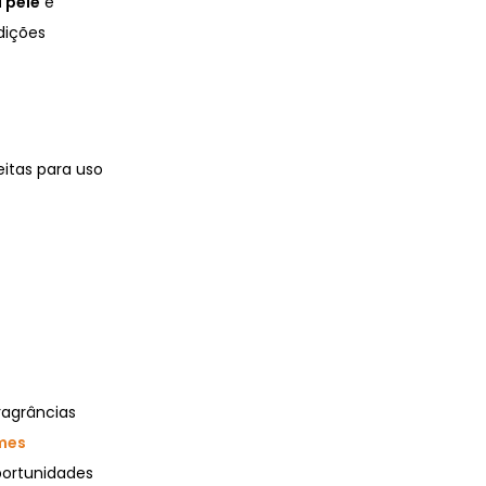
a pele
e
dições
eitas para uso
ragrâncias
mes
portunidades