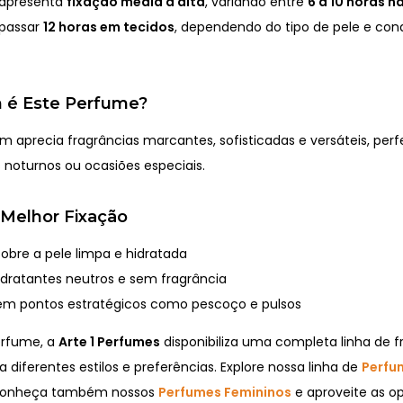
 apresenta
fixação média a alta
, variando entre
6 a 10 horas n
apassar
12 horas em tecidos
, dependendo do tipo de pele e con
 é Este Perfume?
m aprecia fragrâncias marcantes, sofisticadas e versáteis, perf
s noturnos ou ocasiões especiais.
 Melhor Fixação
sobre a pele limpa e hidratada
hidratantes neutros e sem fragrância
em pontos estratégicos como pescoço e pulsos
erfume, a
Arte 1 Perfumes
disponibiliza uma completa linha de f
a diferentes estilos e preferências. Explore nossa linha de
Perfu
conheça também nossos
Perfumes Femininos
e aproveite as o