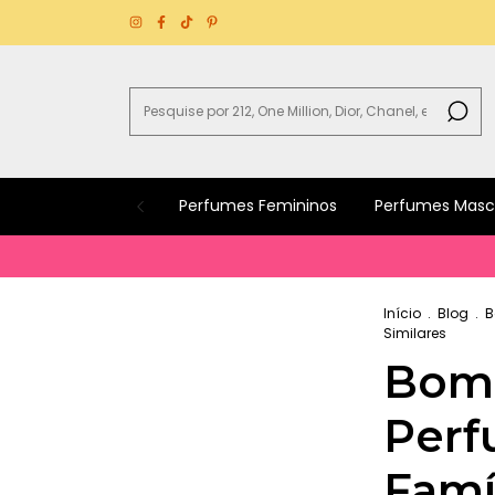
Perfumes Femininos
Perfumes Masc
Início
.
Blog
.
B
Similares
Bomb
Perf
Famíl