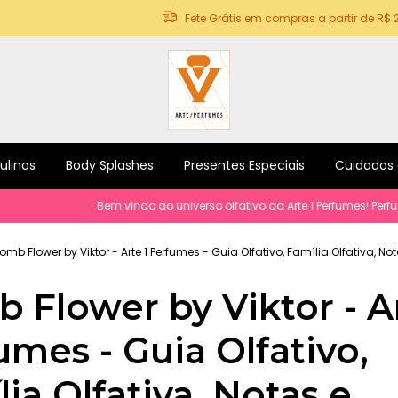
Fete Grátis em compras a partir de R$ 
ulinos
Body Splashes
Presentes Especiais
Cuidados
Bem vindo ao universo olfativo da Arte 1 Perfumes! Perfumes e p
omb Flower by Viktor - Arte 1 Perfumes - Guia Olfativo, Família Olfativa, No
 Flower by Viktor - Ar
umes - Guia Olfativo,
ia Olfativa, Notas e