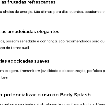
cias frutadas refrescantes
s e cheias de energia. São ótimas para dias quentes, academia 
cias amadeiradas elegantes
adas, passam seriedade e confiança. São recomendadas para q
ça de forma sutil.
cias
adocicadas
suaves
m exagero. Transmitem jovialidade e descontração, perfeitas 
lazer.
a potencializar o uso do Body Splash
r melhor o seu body splash, alguns truques fazem toda a difere