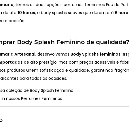
fumaria
, temos as duas opções: perfumes femininos Eau de Pa
sa de até
10 horas
, e body splashs suaves que duram até
6 hora
me a ocasião.
prar Body Splash Feminino de qualidade
fumaria Artesanal
, desenvolvemos
Body Splashs femininos in
importadas
de alto prestígio, mas com preços acessíveis e fab
ssos produtos unem sofisticação e qualidade, garantindo fragrâ
arcantes para todas as ocasiões.
ssa coleção de Body Splash Feminino
m nossos Perfumes Femininos
o