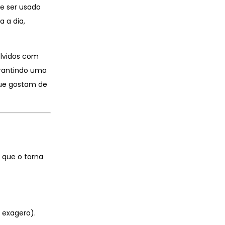
 e ser usado
a a dia,
lvidos com
arantindo uma
que gostam de
 que o torna
 exagero).