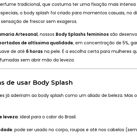
perfume tradicional, que costuma ter uma fixação mais intensa
peciais, o body splash foi criado para momentos casuais, no di
sensação de frescor sem exageros.
fumaria Artesanal
, nossos
Body Splashs femininos
são desenvo
portadas de altíssima qualidade
, em concentração de 5%, g
suave de até
6 horas
na pele. É a escolha certa para mulheres 
fumadas sem abrir mão da leveza.
s de usar Body Splash
es já aderiram ao body splash como um aliado de beleza. Mas o
e leveza
: ideal para o calor do Brasil.
lidade
: pode ser usado no corpo, roupas e até nos cabelos (sem