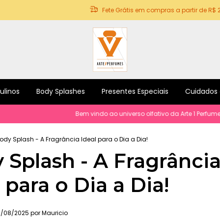
Fete Grátis em compras a partir de R$ 
ulinos
Body Splashes
Presentes Especiais
Cuidados
Bem vindo ao universo olfativo da Arte 1 Perfumes! Pe
ody Splash - A Fragrância Ideal para o Dia a Dia!
 Splash - A Fragrânci
 para o Dia a Dia!
/08/2025 por Mauricio