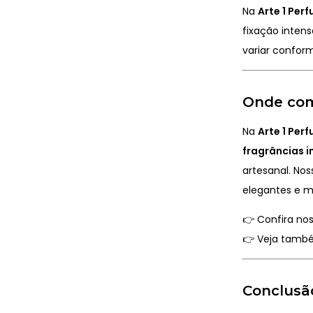
Na
Arte 1 Per
fixação inten
variar confor
Onde com
Na
Arte 1 Per
fragrâncias 
artesanal. No
elegantes e m
👉
Confira no
👉
Veja també
Conclusã