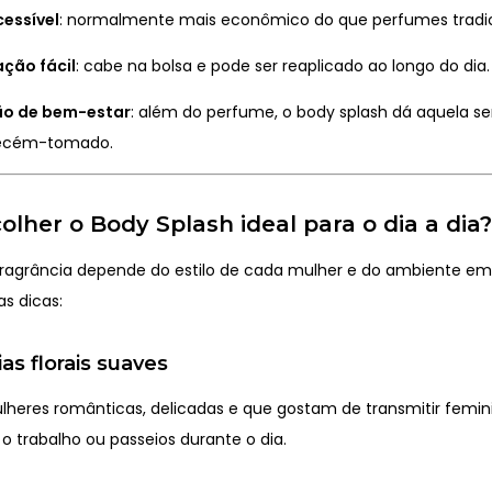
cessível
: normalmente mais econômico do que perfumes tradic
ação fácil
: cabe na bolsa e pode ser reaplicado ao longo do dia.
o de bem-estar
: além do perfume, o body splash dá aquela s
ecém-tomado.
lher o Body Splash ideal para o dia a dia?
fragrância depende do estilo de cada mulher e do ambiente em
as dicas:
cias
florais
suaves
lheres românticas, delicadas e que gostam de transmitir femini
 o trabalho ou passeios durante o dia.