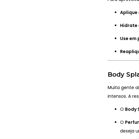
Aplique
Hidrate 
Use em 
Reapliq
Body Spl
Muita gente a
intensos. A re
O
Body 
O
Perfu
deseja u