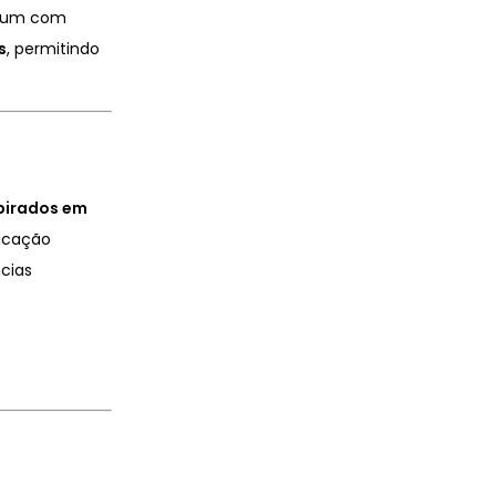
rfum com
s
, permitindo
?
spirados em
ricação
ncias