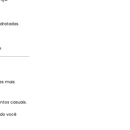
idratadas.
e.
es mais
ntos casuais.
ndo você