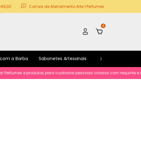
249,00
Canais de Atendimento Arte 1 Perfumes
0
 com a Barba
Sabonetes Artesanais
Kits e Promoções
rfumes e produtos para cuidados pessoais criados com requinte e sofisti
a