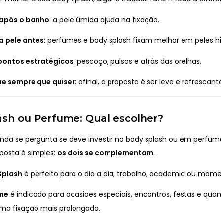
 após o banho
: a pele úmida ajuda na fixação.
a pele antes
: perfumes e body splash fixam melhor em peles h
pontos estratégicos
: pescoço, pulsos e atrás das orelhas.
ue sempre que quiser
: afinal, a proposta é ser leve e refrescant
ash ou Perfume: Qual escolher?
inda se pergunta se deve investir no body splash ou em perfum
sposta é simples:
os dois se complementam
.
Splash
é perfeito para o dia a dia, trabalho, academia ou mome
me
é indicado para ocasiões especiais, encontros, festas e qua
ma fixação mais prolongada.