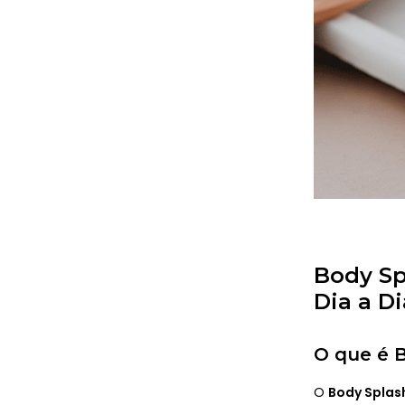
Body Sp
Dia a Di
O que é B
O
Body Splas