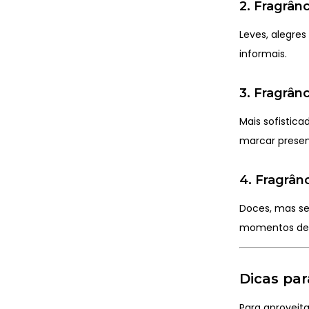
2. Fragrân
Leves, alegre
informais.
3. Fragrân
Mais sofistic
marcar presen
4. Fragrân
Doces, mas se
momentos de 
Dicas par
Para aproveita