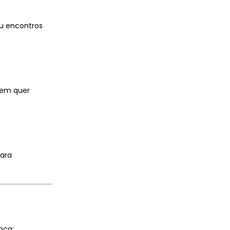
ou encontros
uem quer
para
nça: