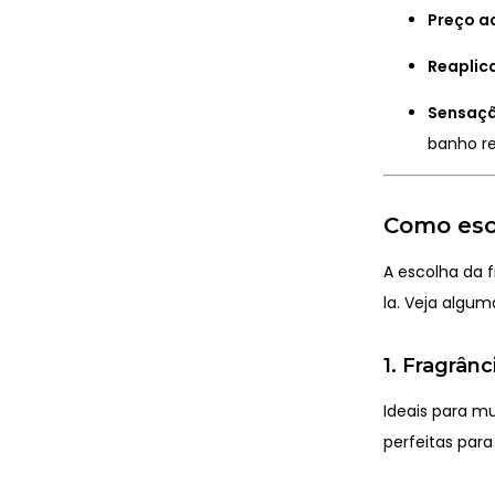
Preço a
Reaplic
Sensaçã
banho r
Como esco
A escolha da 
la. Veja algum
1. Fragrân
Ideais para mu
perfeitas para