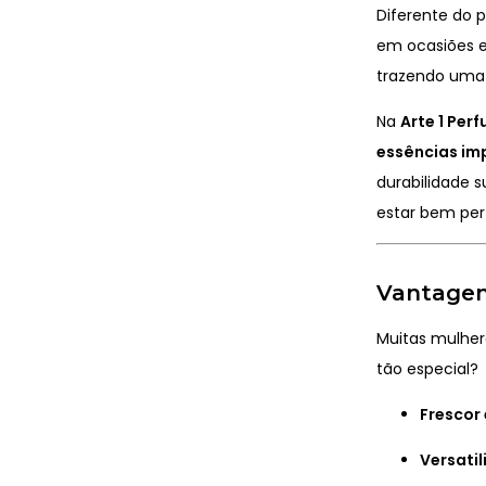
Diferente do 
em ocasiões es
trazendo uma 
Na
Arte 1 Per
essências im
durabilidade 
estar bem per
Vantagen
Muitas mulher
tão especial?
Frescor 
Versati