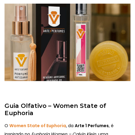
Guia Olfativo – Women State of
Euphoria
O
Women State of Euphoria
, da
Arte 1 Perfumes
, é
inspirado no
Euphoria Women – Calvin Klein
, uma