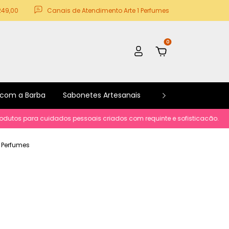
249,00
Canais de Atendimento Arte 1 Perfumes
0
 com a Barba
Sabonetes Artesanais
Kits e Promoções
s para cuidados pessoais criados com requinte e sofisticacão.
Parcel
e Perfumes