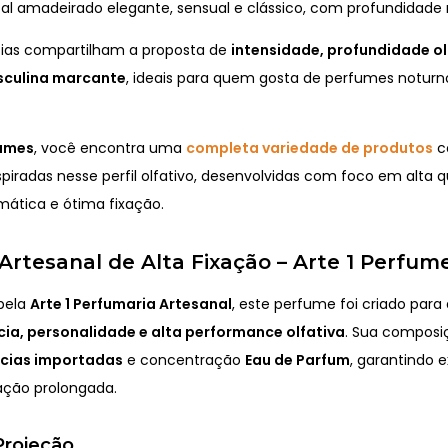
al amadeirado elegante, sensual e clássico, com profundidade 
cias compartilham a proposta de
intensidade, profundidade ol
culina marcante
, ideais para quem gosta de perfumes noturn
fumes
, você encontra uma
completa variedade de produtos
c
spiradas nesse perfil olfativo, desenvolvidas com foco em alta q
mática e ótima fixação.
rtesanal de Alta Fixação – Arte 1 Perfum
pela
Arte 1 Perfumaria Artesanal
, este perfume foi criado par
ia, personalidade e alta performance olfativa
. Sua composi
ncias importadas
e concentração
Eau de Parfum
, garantindo 
xação prolongada.
Projeção