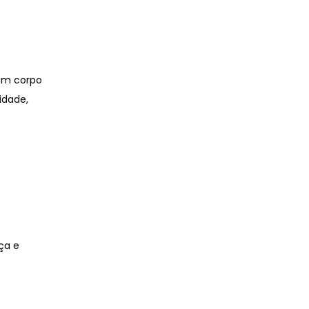
 um corpo
idade,
ça e