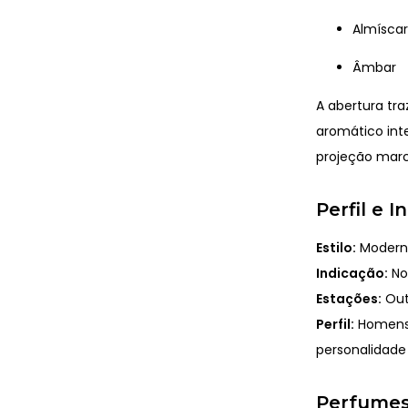
Almíscar
Âmbar
A abertura tr
aromático int
projeção marc
Perfil e 
Estilo:
Moderno
Indicação:
Noi
Estações:
Out
Perfil:
Homens 
personalidade
Perfumes