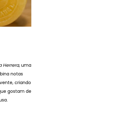
na Herrera
, uma
mbina notas
ente, criando
 que gostam de
usa.