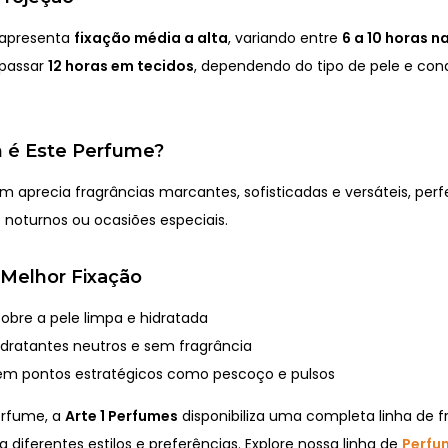
 apresenta
fixação média a alta
, variando entre
6 a 10 horas n
apassar
12 horas em tecidos
, dependendo do tipo de pele e con
 é Este Perfume?
m aprecia fragrâncias marcantes, sofisticadas e versáteis, perf
s noturnos ou ocasiões especiais.
 Melhor Fixação
sobre a pele limpa e hidratada
hidratantes neutros e sem fragrância
em pontos estratégicos como pescoço e pulsos
erfume, a
Arte 1 Perfumes
disponibiliza uma completa linha de f
a diferentes estilos e preferências. Explore nossa linha de
Perfu