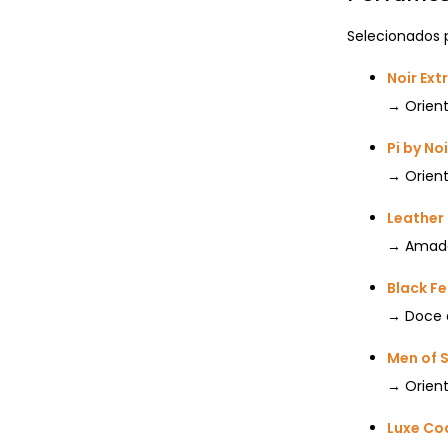
Selecionados p
Noir Ex
→ Orient
Pi by No
→ Orient
Leather
→ Amadei
Black Fe
→ Doce 
Men of 
→ Orient
Luxe Co