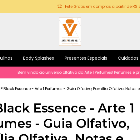
Fete Grátis em compras a partir de R$ 
ulinos
Body Splashes
Presentes Especiais
Cuidados
Bem vindo ao universo olfativo da Arte 1 Perfumes! Perfumes e produto
IP Black Essence - Arte 1 Perfumes - Guia Olfativo, Família Olfativa, Notas 
Black Essence - Arte 1
umes - Guia Olfativo,
ia Olfativa, Notas e