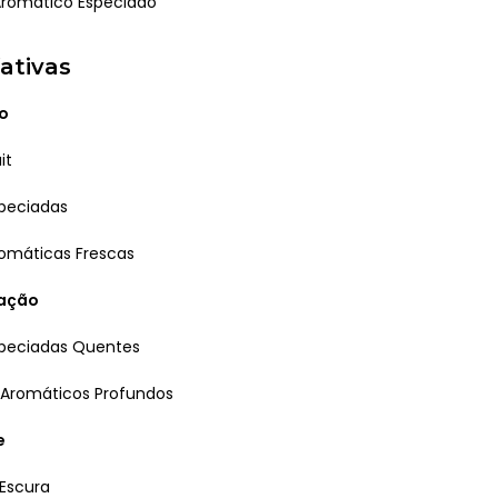
romático Especiado
ativas
o
it
peciadas
omáticas Frescas
ração
speciadas Quentes
 Aromáticos Profundos
e
Escura