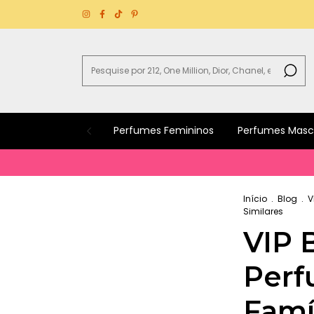
Perfumes Femininos
Perfumes Masc
Início
.
Blog
.
V
Similares
VIP 
Perf
Famíl