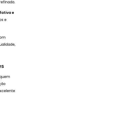
refinada.
fativa e
os e
om
ualidade,
es
a quem
ção
excelente