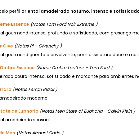
elo perfil
oriental amadeirado noturno, intenso e sofisticado
treme Essence
(Notas Tom Ford Noir Extreme )
al gourmand intenso, profundo e sofisticado, com presença m
ir Give
(Notas Pi – Givenchy )
al gourmand quente e envolvente, com assinatura doce e masc
 Ombre Essence
(Notas Ombre Leather – Tom Ford )
rado couro intenso, sofisticado e marcante para ambientes n
rraro
(Notas Ferrari Black )
amadeirado moderno.
State de Euphoria
(Notas Men State of Euphoria - Calvin Klein )
al amadeirado sensual.
de Men
(Notas Armani Code )