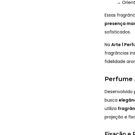
→ Orient
Essas fragrân
presença mas
sofisticados.
Na
Arte 1 Per
fragrâncias in
fidelidade aro
Perfume A
Desenvolvido 
busca
elegânc
utiliza
fragrâ
projeção e fi
Fixação e 