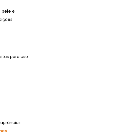
a pele
e
dições
eitas para uso
ragrâncias
mes