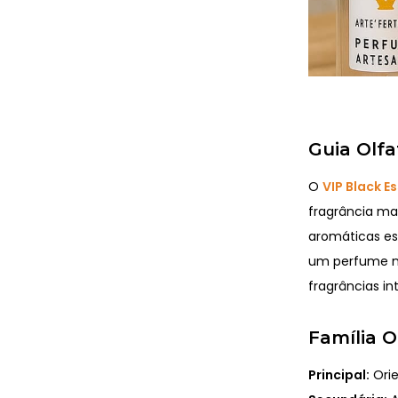
Guia Olfa
O
VIP Black E
fragrância mas
aromáticas es
um perfume no
fragrâncias i
Família O
Principal:
Orie