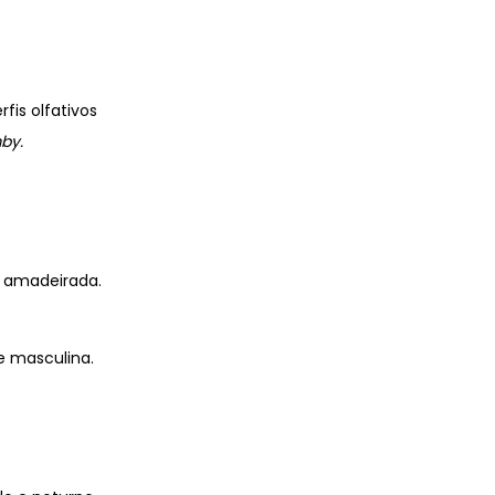
fis olfativos
by.
e amadeirada.
e masculina.