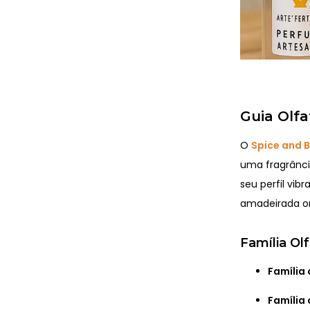
Guia Olfa
O
Spice and 
uma fragrânci
seu perfil vi
amadeirada or
Família Ol
Família 
Família 