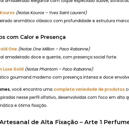
al amadeirado elegante com toque especiado suave, sofisticad
Kouros
(Notas Kouros – Yves Saint Laurent)
irado aromático clássico com profundidade e estrutura marca
s com Calor e Presença
Gold One
(Notas One Million – Paco Rabanne)
al amadeirado doce e quente, com presença social forte.
 Luxe Gold
(Notas Phantom – Paco Rabanne)
tico gourmand moderno com presença intensa e doce envolv
fumes
, você encontra uma
completa variedade de produtos
c
spiradas nesse perfil olfativo, desenvolvidas com foco em alta q
mática e ótima fixação.
rtesanal de Alta Fixação – Arte 1 Perfum