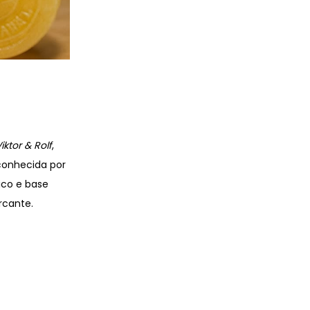
ktor & Rolf
,
conhecida por
ico e base
rcante.