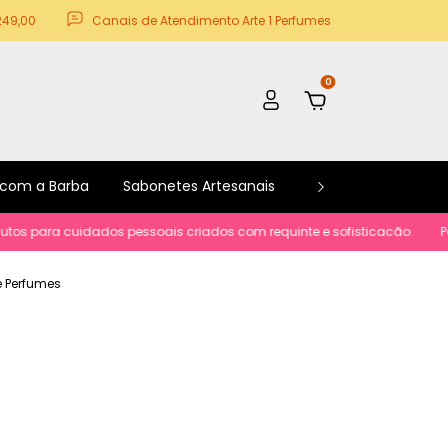
249,00
Canais de Atendimento Arte 1 Perfumes
0
 com a Barba
Sabonetes Artesanais
Kits e Promoções
para cuidados pessoais criados com requinte e sofisticacão.
Parcelame
 e Perfumes