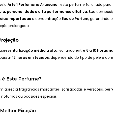
pela
Arte 1 Perfumaria Artesanal
, este perfume foi criado par
ia, personalidade e alta performance olfativa
. Sua composi
ncias importadas
e concentração
Eau de Parfum
, garantindo 
xação prolongada.
Projeção
 apresenta
fixação média a alta
, variando entre
6 a 10 horas n
apassar
12 horas em tecidos
, dependendo do tipo de pele e con
 é Este Perfume?
m aprecia fragrâncias marcantes, sofisticadas e versáteis, perf
s noturnos ou ocasiões especiais.
 Melhor Fixação