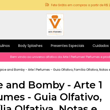
Fete Grátis em compras a partir de R$ 
ulinos
Body Splashes
Presentes Especiais
Cuidados
em vindo ao universo olfativo da Arte 1 Perfumes! Perfumes e produtos 
pice and Bomby - Arte 1 Perfumes - Guia Olfativo, Família Olfativa, Notas
e and Bomby - Arte 1
umes - Guia Olfativo,
ia Olfativa, Notas e