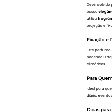
Desenvolvido 
busca
elegânc
utiliza
fragrâ
projeção e fi
Fixação e 
Este perfume
podendo ultr
climáticas.
Para Quem
Ideal para que
diário, evento
Dicas para