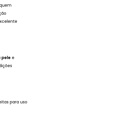
a quem
ção
excelente
a pele
e
dições
eitas para uso