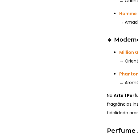
→ Orient
Homme 
→ Amade
🔹
Moderno
Million 
→ Orient
Phantom
→ Aromá
Na
Arte 1 Per
fragrâncias in
fidelidade aro
Perfume A