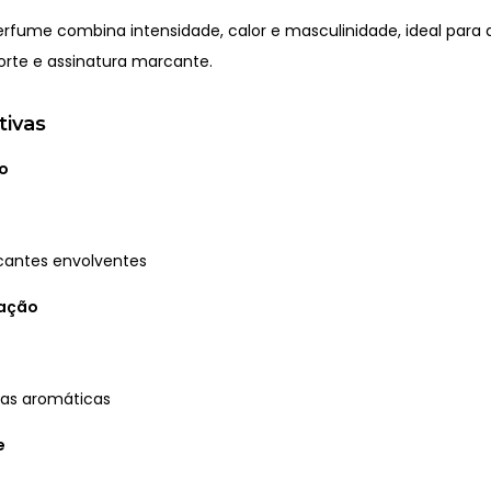
perfume combina intensidade, calor e masculinidade, ideal par
orte e assinatura marcante.
tivas
o
cantes envolventes
ração
ias aromáticas
e