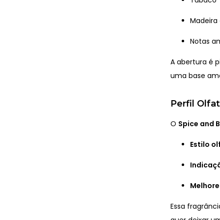
Madeira
Notas a
A abertura é 
uma base ama
Perfil Olfa
O
Spice and 
Estilo ol
Indicaç
Melhore
Essa fragrânci
quer deixar u