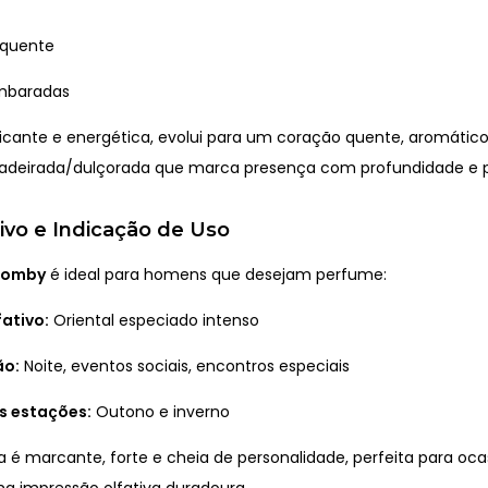
 quente
mbaradas
picante e energética, evolui para um coração quente, aromátic
deirada/dulçorada que marca presença com profundidade e p
tivo e Indicação de Uso
Bomby
é ideal para homens que desejam perfume:
fativo:
Oriental especiado intenso
ão:
Noite, eventos sociais, encontros especiais
s estações:
Outono e inverno
a é marcante, forte e cheia de personalidade, perfeita para oc
ma impressão olfativa duradoura.