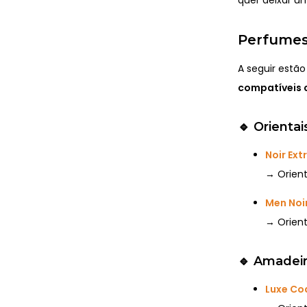
Perfumes
A seguir estã
compatíveis 
🔹
Orienta
Noir Ex
→ Orient
Men Noir
→ Orient
🔹
Amadeir
Luxe Co