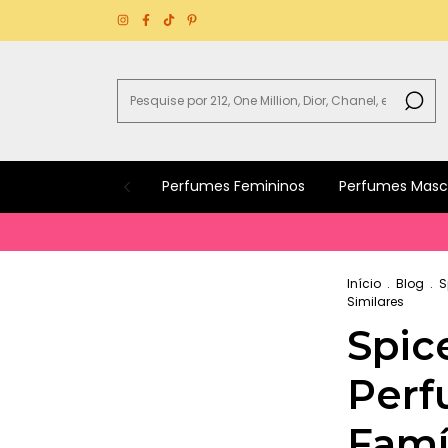
Perfumes Femininos
Perfumes Masc
B
Início
.
Blog
.
S
Similares
Spic
Perf
Famíl