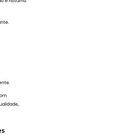
o e noturno.
nte.
ente.
om
ualidade,
es