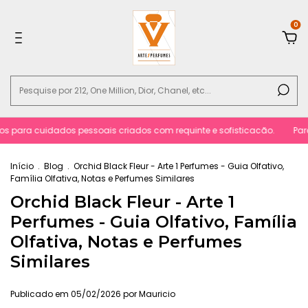
0
s para cuidados pessoais criados com requinte e sofisticacão.
Parcel
Início
.
Blog
.
Orchid Black Fleur - Arte 1 Perfumes - Guia Olfativo,
Família Olfativa, Notas e Perfumes Similares
Orchid Black Fleur - Arte 1
Perfumes - Guia Olfativo, Família
Olfativa, Notas e Perfumes
Similares
Publicado em 05/02/2026 por Mauricio