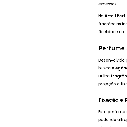
excessos.
Na
Arte 1 Per
fragrâncias in
fidelidade aro
Perfume A
Desenvolvido 
busca
elegânc
utiliza
fragrâ
projeção e fi
Fixação e 
Este perfume
podendo ultr