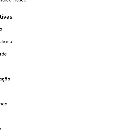
tivas
o
ciliano
rde
ração
anca
e