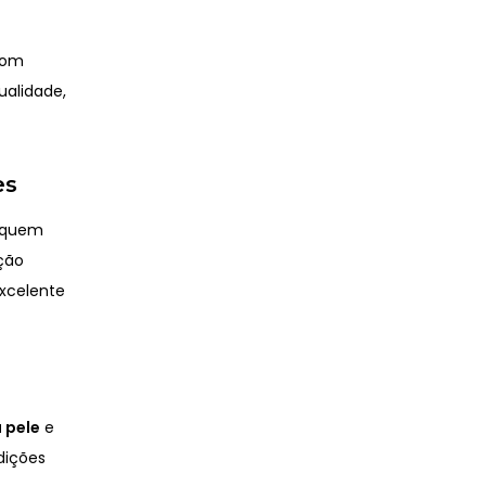
om
ualidade,
es
a quem
ção
excelente
a pele
e
dições