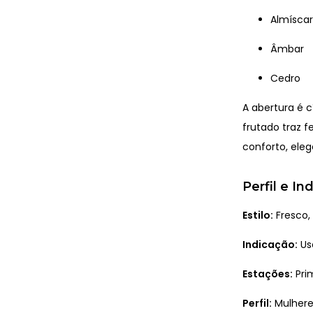
Almíscar
Âmbar
Cedro
A abertura é c
frutado traz 
conforto, eleg
Perfil e I
Estilo:
Fresco,
Indicação:
Uso
Estações:
Pri
Perfil:
Mulhere