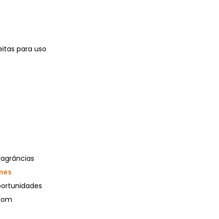
eitas para uso
ragrâncias
mes
portunidades
 com