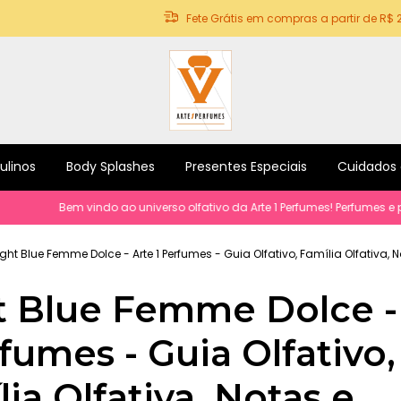
Fete Grátis em compras a partir de R$ 
ulinos
Body Splashes
Presentes Especiais
Cuidados
Bem vindo ao universo olfativo da Arte 1 Perfumes! Perfumes e produt
ight Blue Femme Dolce - Arte 1 Perfumes - Guia Olfativo, Família Olfativa, 
t Blue Femme Dolce -
fumes - Guia Olfativo,
ia Olfativa, Notas e