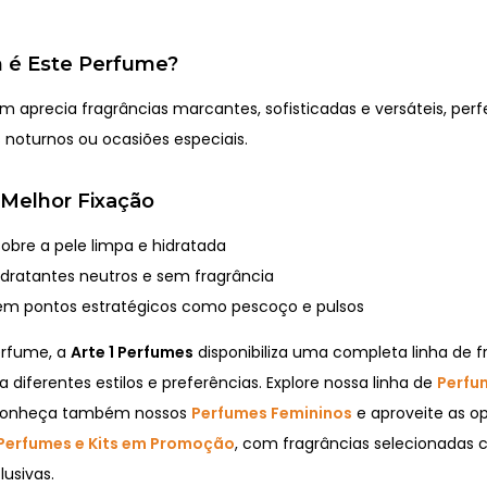
 é Este Perfume?
m aprecia fragrâncias marcantes, sofisticadas e versáteis, perf
s noturnos ou ocasiões especiais.
 Melhor Fixação
sobre a pele limpa e hidratada
hidratantes neutros e sem fragrância
em pontos estratégicos como pescoço e pulsos
erfume, a
Arte 1 Perfumes
disponibiliza uma completa linha de f
a diferentes estilos e preferências. Explore nossa linha de
Perfu
conheça também nossos
Perfumes Femininos
e aproveite as o
Perfumes e Kits em Promoção
, com fragrâncias selecionadas
usivas.