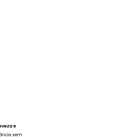
leveza e
gância sem