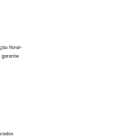
ção floral-
o garante
icados