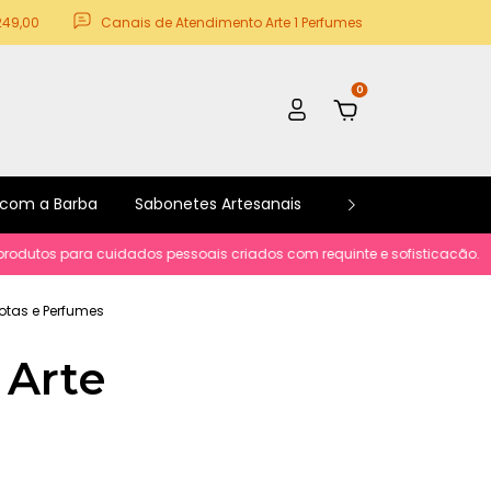
249,00
Canais de Atendimento Arte 1 Perfumes
0
 com a Barba
Sabonetes Artesanais
Kits e Promoções
os para cuidados pessoais criados com requinte e sofisticacão.
Parce
Notas e Perfumes
 Arte