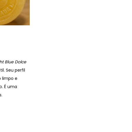
ght Blue Dolce
. Seu perfil
 limpo e
o. É uma
s.