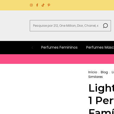
Perfumes Femininos
Perfumes Masc
Início
.
Blog
.
L
Similares
Ligh
1 Per
Famíl