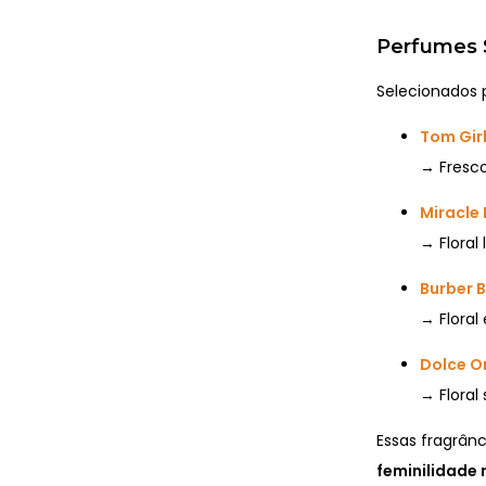
Perfumes 
Selecionados pe
Tom Gir
→ Fresco
Miracle 
→ Floral
Burber 
→ Floral
Dolce 
→ Floral
Essas fragrâ
feminilidade 