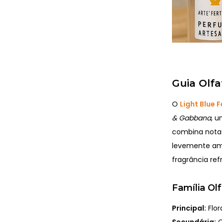
Guia Olfa
O
Light Blue
& Gabbana
, u
combina notas
levemente am
fragrância ref
Família Olf
Principal:
Flor
Secundária:
C