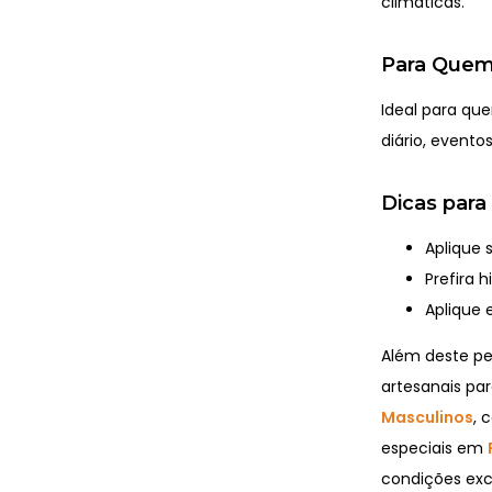
climáticas.
Para Quem
Ideal para que
diário, evento
Dicas para
Aplique 
Prefira 
Aplique 
Além deste p
artesanais par
Masculinos
, 
especiais em
condições excl