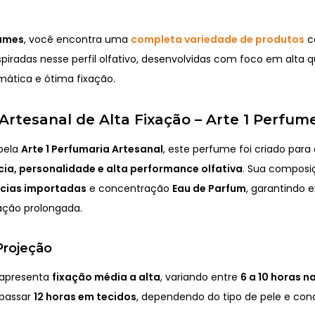
fumes
, você encontra uma
completa variedade de produtos
c
spiradas nesse perfil olfativo, desenvolvidas com foco em alta q
mática e ótima fixação.
rtesanal de Alta Fixação – Arte 1 Perfum
pela
Arte 1 Perfumaria Artesanal
, este perfume foi criado par
ia, personalidade e alta performance olfativa
. Sua composi
ncias importadas
e concentração
Eau de Parfum
, garantindo 
xação prolongada.
Projeção
 apresenta
fixação média a alta
, variando entre
6 a 10 horas n
apassar
12 horas em tecidos
, dependendo do tipo de pele e con