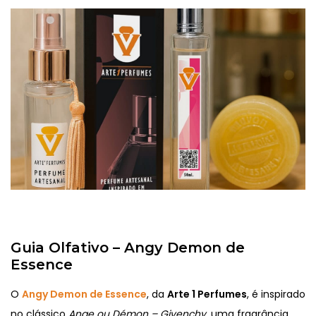
Guia Olfativo – Angy Demon de
Essence
O
Angy Demon de Essence
, da
Arte 1 Perfumes
, é inspirado
no clássico
Ange ou Démon – Givenchy
, uma fragrância