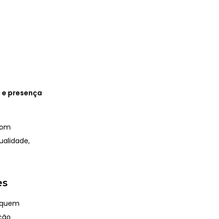
 e presença
.
om
ualidade,
es
a quem
ção