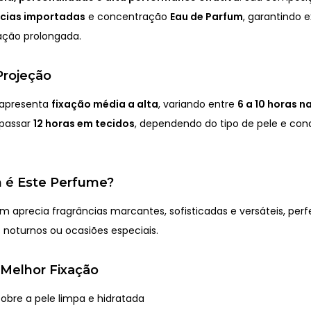
ncias importadas
e concentração
Eau de Parfum
, garantindo 
xação prolongada.
Projeção
 apresenta
fixação média a alta
, variando entre
6 a 10 horas n
apassar
12 horas em tecidos
, dependendo do tipo de pele e con
 é Este Perfume?
m aprecia fragrâncias marcantes, sofisticadas e versáteis, perf
s noturnos ou ocasiões especiais.
 Melhor Fixação
sobre a pele limpa e hidratada