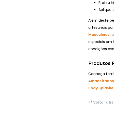
Prefira 
Aplique 
Além deste p
artesanais par
Masculinos
, 
especiais em
condições excl
Produtos R
Conheça també
Amadeirados
Body Splashe
<\Voltar a li