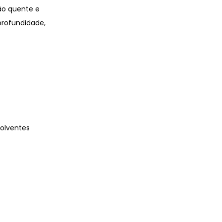
ão quente e
rofundidade,
volventes